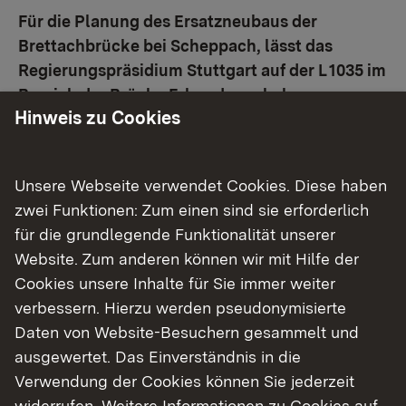
Für die Planung des Ersatzneubaus der
Brettachbrücke bei Scheppach, lässt das
Regierungspräsidium Stuttgart auf der L 1035 im
Bereich der Brücke Erkundungsbohrungen
Hinweis zu Cookies
durchführen. Aus Verkehrssicherheitsgründen
sind für die Bohrungen halbseitige
Straßensperrungen notwendig. Die Arbeiten
Unsere Webseite verwendet Cookies. Diese haben
beginnen voraussichtlich ab dem 8. Dezember
zwei Funktionen: Zum einen sind sie erforderlich
2025.
für die grundlegende Funktionalität unserer
Website. Zum anderen können wir mit Hilfe der
Das Regierungspräsidium Stuttgart führt
Cookies unsere Inhalte für Sie immer weiter
Erkundungsbohrungen auf der L 1035 – der
verbessern. Hierzu werden pseudonymisierte
Weinsberger Straße in Scheppach – durch, um
Daten von Website-Besuchern gesammelt und
Erkenntnisse über die geotechnische
ausgewertet. Das Einverständnis in die
Beschaffenheit des Untergrunds zu erhalten. Die
Verwendung der Cookies können Sie jederzeit
Informationen bilden die Voraussetzung für die
widerrufen. Weitere Informationen zu Cookies auf