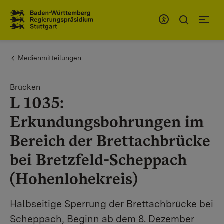
Zum Inhaltsbereich
Zur Hauptnavigation
You are here:
Medienmitteilungen
Brücken
L 1035:
Erkundungsbohrungen im
Bereich der Brettachbrücke
bei Bretzfeld-Scheppach
(Hohenlohekreis)
Halbseitige Sperrung der Brettachbrücke bei
Scheppach, Beginn ab dem 8. Dezember