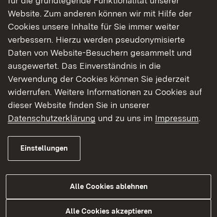
Metern stabilisiert und die Fahrbahn neu
für die grundlegende Funktionalität unserer
aufgebaut. Da auch im weiteren Bereich
Website. Zum anderen können wir mit Hilfe der
Schadstellen vorhanden sind, wird der
Cookies unsere Inhalte für Sie immer weiter
Asphaltaufbau auf der gesamten Baustrecke von
verbessern. Hierzu werden pseudonymisierte
1,7 Kilometern verstärkt und eine neue
Daten von Website-Besuchern gesammelt und
Deckschicht eingebaut.
ausgewertet. Das Einverständnis in die
Verwendung der Cookies können Sie jederzeit
Die Arbeiten beginnen am Dienstag, 28. April, und
widerrufen. Weitere Informationen zu Cookies auf
dauern voraussichtlich bis Mitte Juli 2026 an. Aus
dieser Website finden Sie in unserer
Gründen der Verkehrssicherheit und des
Datenschutzerklärung
und zu uns im
Impressum
.
Arbeitsschutzes muss die L 1036 auf dem
Streckenabschnitt zwischen Braunsbach und
Einstellungen
Orlach für die gesamte Bauzeit voll gesperrt
werden. Umleitungen sind ausgeschildert.
Alle Cookies ablehnen
Umleitungen:
Alle Cookies akzeptieren