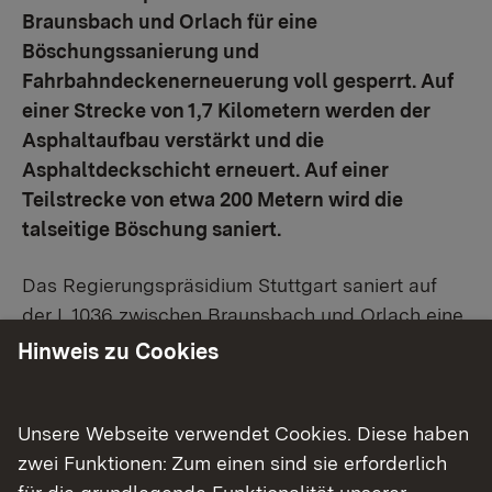
Braunsbach und Orlach für eine
Böschungssanierung und
Fahrbahndeckenerneuerung voll gesperrt. Auf
einer Strecke von 1,7 Kilometern werden der
Asphaltaufbau verstärkt und die
Asphaltdeckschicht erneuert. Auf einer
Teilstrecke von etwa 200 Metern wird die
talseitige Böschung saniert.
Das Regierungspräsidium Stuttgart saniert auf
der L 1036 zwischen Braunsbach und Orlach eine
talseitig gerutschte Böschung und erneuert
Hinweis zu Cookies
anschließend die Fahrbahndecke. Die Straße
weist auf einer Länge von etwa 200 Metern
deutliche Asphaltrisse auf. Hier werden der
Unsere Webseite verwendet Cookies. Diese haben
Fahrbahnunterbau bis zu einer Tiefe von zwei
zwei Funktionen: Zum einen sind sie erforderlich