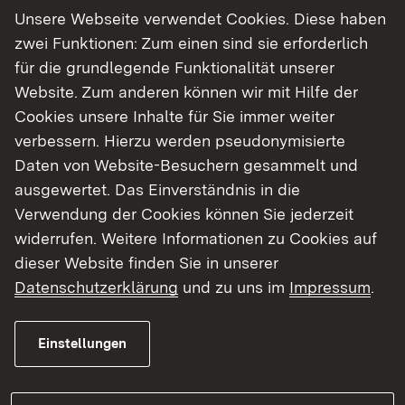
voraussichtlich
bis Freitag, 14. August 2026
, an.
Unsere Webseite verwendet Cookies. Diese haben
zwei Funktionen: Zum einen sind sie erforderlich
Im Zuge der Arbeiten wird der rund 100 Meter
für die grundlegende Funktionalität unserer
lange Abschnitt der K 2384 Ohrntalstraße
Website. Zum anderen können wir mit Hilfe der
zwischen der L 1045 und der Sindringer
Cookies unsere Inhalte für Sie immer weiter
Straße/Friedrichsstraße grundhaft erneuert. Der
verbessern. Hierzu werden pseudonymisierte
Fußweg entlang der Ohrn wird auf drei Meter
Daten von Website-Besuchern gesammelt und
verbreitert. Im Rahmen des Neubaus der
ausgewertet. Das Einverständnis in die
Kocherbrücke wird in den kommenden Jahren an
Verwendung der Cookies können Sie jederzeit
den verbreiterten Gehweg angeschlossen, sodass
widerrufen. Weitere Informationen zu Cookies auf
der Rad- und Fußverkehr künftig gemeinsam im
dieser Website finden Sie in unserer
Seitenraum geführt werden kann.
Datenschutzerklärung
und zu uns im
Impressum
.
Durch die Optimierung des Knotenpunkts wird
Einstellungen
zudem eine Entsiegelung möglich. Darüber
hinaus wird im Zuge der Bauarbeiten die
Straßenbeleuchtung erneuert.