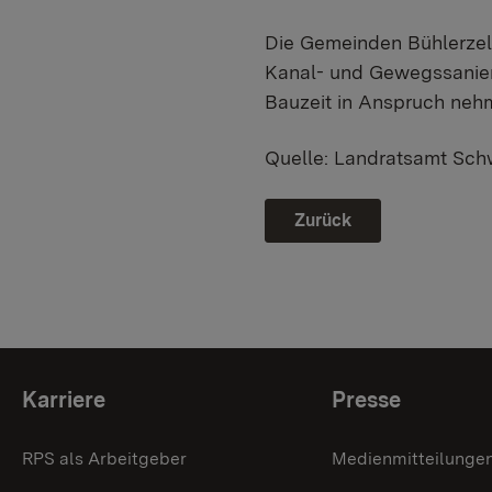
Die Gemeinden Bühlerzell
Kanal- und Gewegssanieru
Bauzeit in Anspruch neh
Quelle: Landratsamt Sch
Zurück
Themenübersicht
Karriere
Presse
RPS als Arbeitgeber
Medienmitteilunge