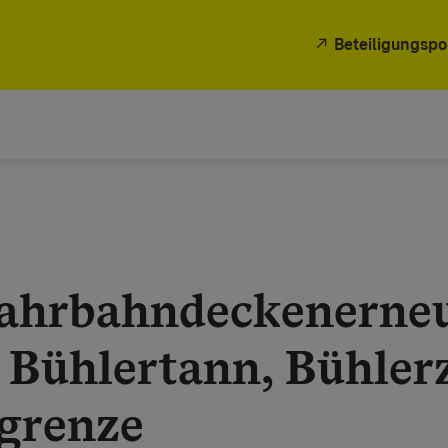
Beteiligungspo
Fahrbahndeckenerne
 Bühlertann, Bühlerz
sgrenze