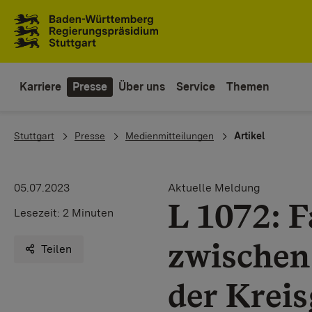
Zum Inhaltsbereich
Zur Hauptnavigation
Karriere
Presse
Über uns
Service
Themen
You are here:
Stuttgart
Presse
Medienmitteilungen
Artikel
05.07.2023
Aktuelle Meldung
L 1072: 
Lesezeit:
2 Minuten
zwischen
Teilen
der Krei