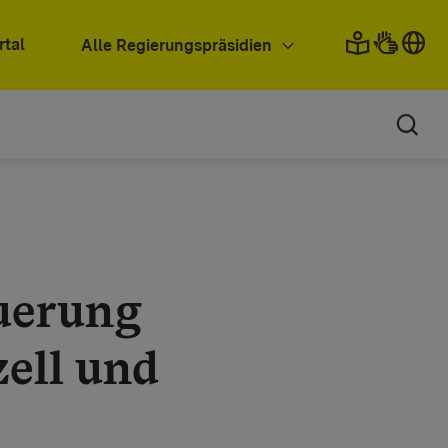
rtal
Alle Regierungspräsidien
uerung
ell und