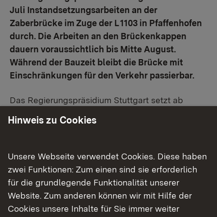
Juli Instandsetzungsarbeiten an der
Zaberbrücke im Zuge der L 1103 in Pfaffenhofen
durch. Die Arbeiten an den Brückenkappen
dauern voraussichtlich bis Mitte August.
Während der Bauzeit bleibt die Brücke mit
Einschränkungen für den Verkehr passierbar.
Das Regierungspräsidium Stuttgart setzt ab
Montag, 6. Juli 2026
, die sogenannten
Hinweis zu Cookies
Brückenkappen der Zaberbrücke im Zuge der L
1103 in Pfaffenhofen instand. Die Arbeiten dauern
voraussichtlich bis Freitag, 14. August 2026.
Unsere Webseite verwendet Cookies. Diese haben
zwei Funktionen: Zum einen sind sie erforderlich
Im Rahmen einer regelmäßigen Bauwerksprüfung
für die grundlegende Funktionalität unserer
wurden Schäden an den Brückenkappen
Website. Zum anderen können wir mit Hilfe der
festgestellt. Diese werden nun im Zuge der
Cookies unsere Inhalte für Sie immer weiter
Instandsetzungsmaßnahme behoben. Das Land