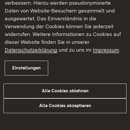
verbessern. Hierzu werden pseudonymisierte
Baden-Württemberg investiert hierfür rund 50.000
Daten von Website-Besuchern gesammelt und
Euro.
ausgewertet. Das Einverständnis in die
Verwendung der Cookies können Sie jederzeit
Während der Bauarbeiten bleibt die Brücke für
widerrufen. Weitere Informationen zu Cookies auf
den Fahrzeugverkehr halbseitig befahrbar. Der
dieser Website finden Sie in unserer
Verkehr wird an der Baustelle vorbeigeführt. Für
Datenschutzerklärung
und zu uns im
Impressum
.
Fußgängerinnen und Fußgänger steht während
der gesamten Bauzeit jeweils ein Gehweg zur
Einstellungen
Verfügung. Um das sichere Queren der Fahrbahn
zu gewährleisten, werden im Baustellenbereich
zwei mobile Ampelanlagen eingerichtet.
Alle Cookies ablehnen
Das Regierungspräsidium Stuttgart bedankt sich
Alle Cookies akzeptieren
bei allen Verkehrsteilnehmerinnen und
Verkehrsteilnehmern für ihr Verständnis für die
Beeinträchtigungen während der Bauzeit.