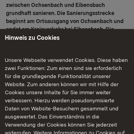
zwischen Ochsenbach und Eibensbach
grundhaft sanieren. Die Sanierungsstrecke
beginnt am Ortsausgang von Ochsenbach und
endet am Kreisverkehr bei Eibensbach. Die
Hinweis zu Cookies
Arbeiten werden unter Vollsperrung
durchgeführt und sollen voraussichtlich bis
Anfang November 2026 abgeschlossen werden.
Unsere Webseite verwendet Cookies. Diese haben
zwei Funktionen: Zum einen sind sie erforderlich
Ab Dienstag, 7. April 2026, wird die Strecke dazu
für die grundlegende Funktionalität unserer
voll gesperrt. Die Arbeiten umfassen die gesamte
Website. Zum anderen können wir mit Hilfe der
Fahrbahn inklusive der Seitenstreifen. Neben der
Cookies unsere Inhalte für Sie immer weiter
Erneuerung der Fahrbahn werden die
verbessern. Hierzu werden pseudonymisierte
bestehenden Entwässerungseinrichtungen saniert
Daten von Website-Besuchern gesammelt und
und neue Leitplanken aufgestellt. Dazu werden
ausgewertet. Das Einverständnis in die
auch an verschiedenen Stellen die Stützmauern
Verwendung der Cookies können Sie jederzeit
saniert.
widerrufen. Weitere Informationen zu Cookies auf