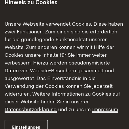
Hinweis zu Cookies
Asphalteinbau erfolgt.
Ab
Freitag, 9. September 2022
, und bis zum
Unsere Webseite verwendet Cookies. Diese haben
Einbau des Asphalts Anfang Oktober, muss die
zwei Funktionen: Zum einen sind sie erforderlich
Hauptstraße für die Arbeiten an der
für die grundlegende Funktionalität unserer
Entwässerung im Bereich zwischen dem Alten
Website. Zum anderen können wir mit Hilfe der
Rathaus und der Kreuzung Talstraße/Kanalstraße
Cookies unsere Inhalte für Sie immer weiter
vollgesperrt werden. Lediglich für die direkten
verbessern. Hierzu werden pseudonymisierte
Anliegerinnen und Anlieger sowie den ÖPNV ist
Daten von Website-Besuchern gesammelt und
die Durchfahrt über die gefräste Asphaltfläche
ausgewertet. Das Einverständnis in die
möglich. Während des Asphalteinbaus,
Verwendung der Cookies können Sie jederzeit
voraussichtlich Anfang Oktober, ist die Straße
widerrufen. Weitere Informationen zu Cookies auf
auch für Anliegerinnen und Anlieger sowie den
dieser Website finden Sie in unserer
ÖPNV vollgesperrt.
Datenschutzerklärung
und zu uns im
Impressum
.
Geänderte Verkehrsführung
Einstellungen