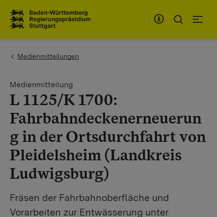
Zum Inhaltsbereich
Zur Hauptnavigation
You are here:
Medienmitteilungen
Medienmitteilung
L 1125/K 1700:
Fahrbahndeckenerneuerun
g in der Ortsdurchfahrt von
Pleidelsheim (Landkreis
Ludwigsburg)
Fräsen der Fahrbahnoberfläche und
Vorarbeiten zur Entwässerung unter