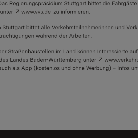
s Regierungspräsidium Stuttgart bittet die Fahrgäste
Externer Link:
 unter
www.vvs.de
zu informieren.
Stuttgart bittet alle Verkehrsteilnehmerinnen und Ver
nträchtigungen während der Arbeiten.
er Straßenbaustellen im Land können Interessierte auf 
Externer Link
e des Landes Baden-Württemberg unter
www.verkehrs
auch als App (kostenlos und ohne Werbung) – Infos un