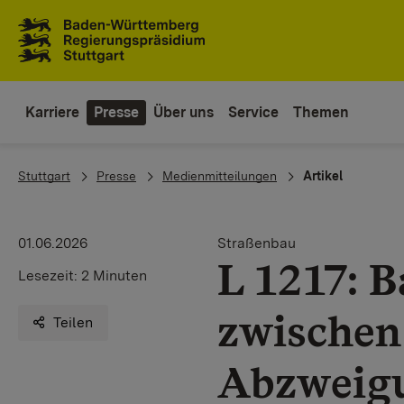
Zum Inhaltsbereich
Zur Hauptnavigation
Karriere
Presse
Über uns
Service
Themen
You are here:
Stuttgart
Presse
Medienmitteilungen
Artikel
01.06.2026
Straßenbau
L 1217: 
Lesezeit:
2 Minuten
zwischen
Teilen
Abzweigu