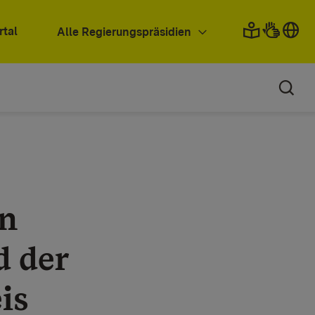
rtal
Alle Regierungspräsidien
n
 der
is