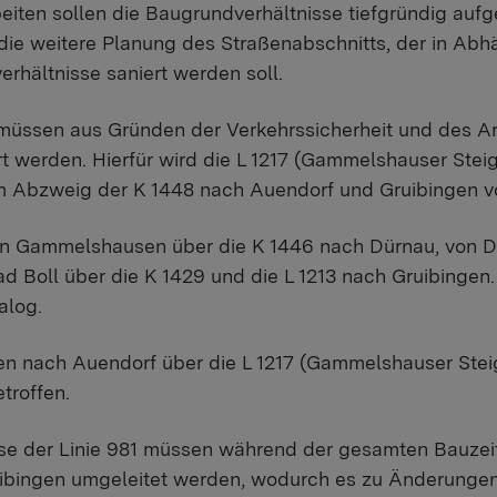
iten sollen die Baugrundverhältnisse tiefgründig aufg
 die weitere Planung des Straßenabschnitts, der in Abh
rhältnisse saniert werden soll.
müssen aus Gründen der Verkehrssicherheit und des Ar
t werden. Hierfür wird die L 1217 (Gammelshauser Stei
bzweig der K 1448 nach Auendorf und Gruibingen vol
von Gammelshausen über die K 1446 nach Dürnau, von D
d Boll über die K 1429 und die L 1213 nach Gruibingen.
alog.
en nach Auendorf über die L 1217 (Gammelshauser Steig
troffen.
sse der Linie 981 müssen während der gesamten Bauzei
bingen umgeleitet werden, wodurch es zu Änderungen