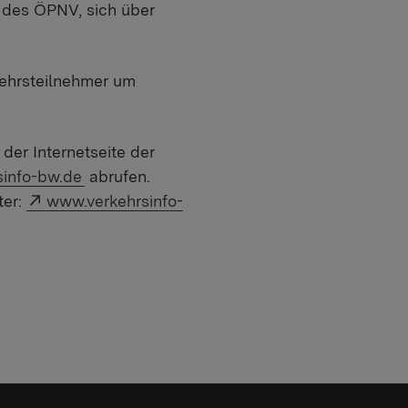
 des ÖPNV, sich über
kehrsteilnehmer um
der Internetseite der
:
info-bw.de
abrufen.
Externer Link:
ter:
www.verkehrsinfo-