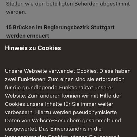
Stellen wie den beteiligten Behörden abgestimmt
werden.
15 Brücken im Regierungsbezirk Stuttgart
werden erneuert
Hinweis zu Cookies
Im Regierungsbezirk Stuttgart werden diese
Brücken an Bundesstraßen durch Neubauten
ersetzt:
Unsere Webseite verwendet Cookies. Diese haben
zwei Funktionen: Zum einen sind sie erforderlich
B 290 Feldwegbrücke bei Distelhausen
für die grundlegende Funktionalität unserer
(Main-Tauber-Kreis) *
Website. Zum anderen können wir mit Hilfe der
B 290 Tauberbrücke bei Bad Mergentheim
Cookies unsere Inhalte für Sie immer weiter
(Main-Tauber-Kreis) *
verbessern. Hierzu werden pseudonymisierte
Brücke über die Bahn im Zuge der B 290
Daten von Website-Besuchern gesammelt und
(Main-Tauber-Kreis) *
ausgewertet. Das Einverständnis in die
Brücke über B 10 bei Stuttgart-
Verwendung der Cookies können Sie jederzeit