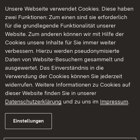
und leistungsfähige Wasserversorgung ist ein
Unsere Webseite verwendet Cookies. Diese haben
zentraler Bestandteil der Daseinsvorsorge. Mit
zwei Funktionen: Zum einen sind sie erforderlich
der Förderung unterstützen wir die Kommunen im
für die grundlegende Funktionalität unserer
Egautal dabei, ihre Wasserversorgung nachhaltig,
Website. Zum anderen können wir mit Hilfe der
energieeffizient und zukunftssicher aufzustellen.
Cookies unsere Inhalte für Sie immer weiter
Gerade mit Blick auf die zunehmenden
verbessern. Hierzu werden pseudonymisierte
Herausforderungen durch den Klimawandel und
Daten von Website-Besuchern gesammelt und
längere Trockenperioden sind Investitionen in eine
ausgewertet. Das Einverständnis in die
moderne Wasserinfrastruktur von besonderer
Verwendung der Cookies können Sie jederzeit
Bedeutung.“
widerrufen. Weitere Informationen zu Cookies auf
dieser Website finden Sie in unserer
Umweltministerin Thekla Walker sagte:
Datenschutzerklärung
und zu uns im
Impressum
.
„Investitionen in die Wasserversorgung bedeuten
Zukunftssicherung. Der strukturelle Ausbau der
Einstellungen
Wasserversorgung hilft, auf Dauer sauberes
Trinkwasser zur Verfügung stellen zu können.