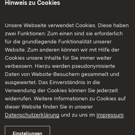
dieser Förderung investieren wir in eine dauerhaft
Hinweis zu Cookies
sichere, leistungsfähige und klimaresiliente
Verkehrsinfrastruktur im ländlichen Raum. Gerade
in herausfordernden Zeiten ist es entscheidend,
Unsere Webseite verwendet Cookies. Diese haben
Landkreise beim Erhalt und Ausbau von
zwei Funktionen: Zum einen sind sie erforderlich
Kreisstraßen zu unterstützen.“
für die grundlegende Funktionalität unserer
Website. Zum anderen können wir mit Hilfe der
Die K 1887 verläuft in einem topografisch
Cookies unsere Inhalte für Sie immer weiter
anspruchsvollen Bereich mit stellenweise stark
verbessern. Hierzu werden pseudonymisierte
bewegtem Gelände. In der Vergangenheit war es
Daten von Website-Besuchern gesammelt und
dort immer wieder zu Schäden durch Setzungen,
ausgewertet. Das Einverständnis in die
Rutschungen und Probleme bei der
Verwendung der Cookies können Sie jederzeit
Entwässerung gekommen. Ziel des Ausbaus war
widerrufen. Weitere Informationen zu Cookies auf
deshalb nicht nur eine Sanierung der Oberfläche,
dieser Website finden Sie in unserer
sondern eine dauerhafte und nachhaltige
Datenschutzerklärung
und zu uns im
Impressum
.
Verbesserung der gesamten Straßenanlage.
Einstellungen