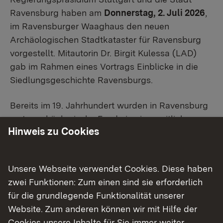
Ravensburg haben am
Donnerstag, 2. Juli 2026
,
im Ravensburger Waaghaus den neuen
Archäologischen Stadtkataster für Ravensburg
vorgestellt. Mitautorin Dr. Birgit Kulessa (LAD)
gab im Rahmen eines Vortrags Einblicke in die
Siedlungsgeschichte Ravensburgs.
Bereits im 19. Jahrhundert wurden in Ravensburg
erste archäologische Funde in eisenzeitlichen
Hinweis zu Cookies
Grabhügeln bekannt. Um 1979/80 begann
schließlich eine intensive Grabungs- und
Dokumentationstätigkeit durch die damals neu
Unsere Webseite verwendet Cookies. Diese haben
etablierte Mittelalterarchäologie des LAD.
zwei Funktionen: Zum einen sind sie erforderlich
Ravensburg wurde zu einem Schwerpunkt der
für die grundlegende Funktionalität unserer
Mittelalter- und Neuzeitarchäologie.
Website. Zum anderen können wir mit Hilfe der
Cookies unsere Inhalte für Sie immer weiter