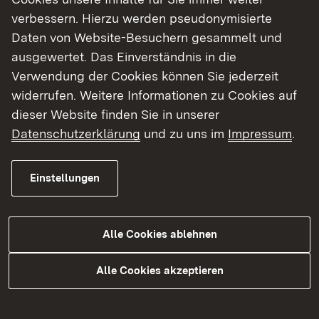
„Der Ravensburger Stadtkern blieb von den
verbessern. Hierzu werden pseudonymisierte
Zerstörungen durch größere Stadtbrände oder
Daten von Website-Besuchern gesammelt und
den Dreißigjährigen Krieg weitgehend verschont
ausgewertet. Das Einverständnis in die
und so blieben große Teile der alten Bebauung
Verwendung der Cookies können Sie jederzeit
erhalten. Wie umfangreich die mittelalterliche
widerrufen. Weitere Informationen zu Cookies auf
Bausubstanz und die Erhaltung archäologischer
dieser Website finden Sie in unserer
Befunde sind, verdeutlichen die im
Datenschutzerklärung
und zu uns im
Impressum
.
Archäologischen Stadtkataster aufgeführten
Untersuchungen“, sagte LAD-Präsident Prof. Dr.
Claus Wolf bei der Buchpräsentation im
Einstellungen
Waaghaus.
Oberbürgermeister Dr. Daniel Rapp betonte: „In
Alle Cookies ablehnen
Ravensburg hat man schon früh den Wert der
historischen Siedlungsstrukturen erkannt und
Alle Cookies akzeptieren
versucht, sie für die Nachwelt zu erhalten. Der
Archäologische Stadtkataster ist ein wichtiges