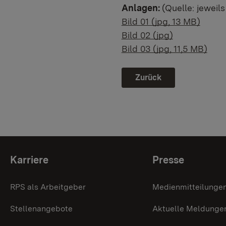
Anlagen:
(Quelle: jewei
Bild 01 (jpg, 13 MB)
Bild 02 (jpg)
Bild 03 (jpg, 11,5 MB)
Zurück
Themenübersicht
Karriere
Presse
RPS als Arbeitgeber
Medienmitteilunge
Stellenangebote
Aktuelle Meldunge