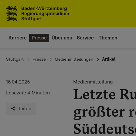
Zum Inhaltsbereich
Zur Hauptnavigation
Karriere
Presse
Über uns
Service
Themen
You are here:
Stuttgart
Presse
Medienmitteilungen
Artikel
16.04.2025
Medienmitteilung
Letzte Ru
Lesezeit:
4 Minuten
größter r
Teilen
Süddeuts