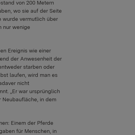
bstand von 200 Metern
uben, wo sie auf der Seite
e wurde vermutlich über
th nur wenige
ßen Ereignis wie einer
hrend der Anwesenheit der
entweder starben oder
bst laufen, wird man es
adaver nicht
nt. „Er war ursprünglich
r Neubaufläche, in dem
men: Einem der Pferde
gaben für Menschen, in