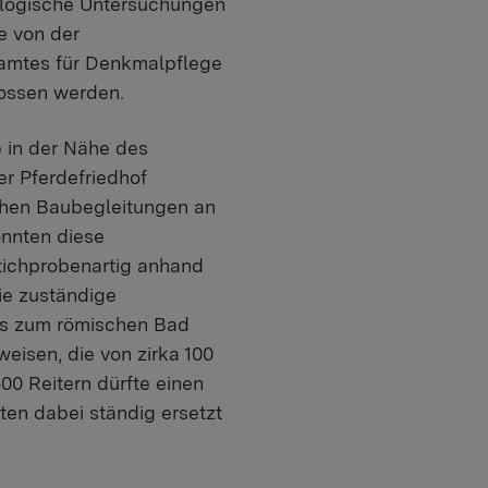
ologische Untersuchungen
e von der
amtes für Denkmalpflege
lossen werden.
 in der Nähe des
er Pferdefriedhof
chen Baubegleitungen an
nnten diese
stichprobenartig anhand
ie zuständige
es zum römischen Bad
weisen, die von zirka 100
00 Reitern dürfte einen
en dabei ständig ersetzt