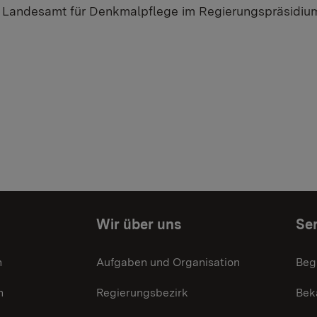
ls Landesamt für Denkmalpflege im Regierungspräsidi
Wir über uns
Ser
n
Aufgaben und Organisation
Beg
n
Regierungsbezirk
Bek