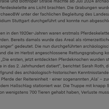
traße und Bottroper Straße machte ab Juli 2024 archä
Pferdeskelette ans Licht brachten. Die Grabungen wurd
rchaeoBW unter der fachlichen Begleitung des Landes
idium Stuttgart durchgeführt und konnte nun abgesch
n in den 1920er-Jahren waren erstmals Pferdeskelette
den. Bereits damals wurde das Areal als römerzeitlich
anger“ gedeutet. Die nun durchgeführten archäologis
 und die im Herbst angeschlossene Rettungsgrabung ko
n: „Die ersten, jetzt entdeckten Pferdeknochen wurden 
n das 2. Jahrhundert datiert“, berichtet Sarah Roth, d
fgrund des archäologisch-historischen Kenntnisstand
 Pferde der Reitereinheit - einer sogenannten ‚Ala‘ – zu
 dem Hallschlag stationiert war. Die Truppe mit knapp 5
n wenigstens 700 Tieren gehabt haben, Verluste musst