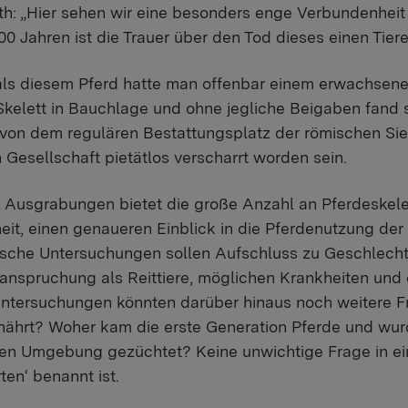
h: „Hier sehen wir eine besonders enge Verbundenheit
0 Jahren ist die Trauer über den Tod dieses einen Tiere
ls diesem Pferd hatte man offenbar einem erwachsen
kelett in Bauchlage und ohne jegliche Beigaben fand 
von dem regulären Bestattungsplatz der römischen Sied
 Gesellschaft pietätlos verscharrt worden sein.
Ausgrabungen bietet die große Anzahl an Pferdeskele
eit, einen genaueren Einblick in die Pferdenutzung de
sche Untersuchungen sollen Aufschluss zu Geschlecht,
eanspruchung als Reittiere, möglichen Krankheiten und
Untersuchungen könnten darüber hinaus noch weitere F
rnährt? Woher kam die erste Generation Pferde und wurd
ren Umgebung gezüchtet? Keine unwichtige Frage in ei
ten‘ benannt ist.