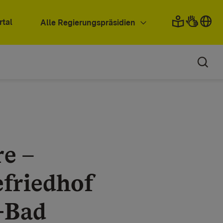
rtal
Alle Regierungspräsidien
re –
efriedhof
-Bad