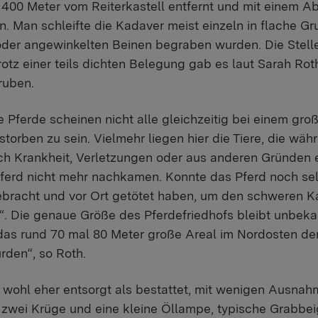
 400 Meter vom Reiterkastell entfernt und mit einem A
n. Man schleifte die Kadaver meist einzeln in flache Gr
oder angewinkelten Beinen begraben wurden. Die Stell
rotz einer teils dichten Belegung gab es laut Sarah Ro
ruben.
ie Pferde scheinen nicht alle gleichzeitig bei einem gro
torben zu sein. Vielmehr liegen hier die Tiere, die wä
ch Krankheit, Verletzungen oder aus anderen Gründen 
rpferd nicht mehr nachkamen. Konnte das Pferd noch sel
ebracht und vor Ort getötet haben, um den schweren K
“. Die genaue Größe des Pferdefriedhofs bleibt unbekan
das rund 70 mal 80 Meter große Areal im Nordosten de
rden“, so Roth.
 wohl eher entsorgt als bestattet, mit wenigen Ausnah
zwei Krüge und eine kleine Öllampe, typische Grabbei