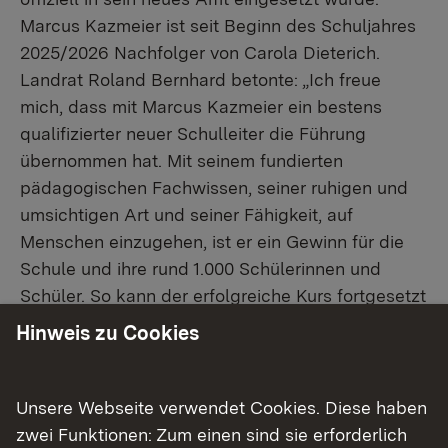
Marcus Kazmeier ist seit Beginn des Schuljahres
2025/2026 Nachfolger von Carola Dieterich.
Landrat Roland Bernhard betonte: „Ich freue
mich, dass mit Marcus Kazmeier ein bestens
qualifizierter neuer Schulleiter die Führung
übernommen hat. Mit seinem fundierten
pädagogischen Fachwissen, seiner ruhigen und
umsichtigen Art und seiner Fähigkeit, auf
Menschen einzugehen, ist er ein Gewinn für die
Schule und ihre rund 1.000 Schülerinnen und
Schüler. So kann der erfolgreiche Kurs fortgesetzt
und neue Impulse gesetzt werden, um jungen
Hinweis zu Cookies
Menschen beste Startchancen in ihre berufliche
Zukunft zu ermöglichen“.
Unsere Webseite verwendet Cookies. Diese haben
Tanja Feest, Referatsleiterin im
zwei Funktionen: Zum einen sind sie erforderlich