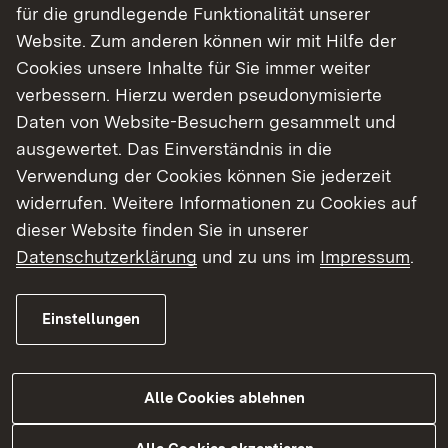
Regierungspräsidium Stuttgart, nahm die offizielle
für die grundlegende Funktionalität unserer
Amtseinführung vor und hob dabei hervor „Herr
Website. Zum anderen können wir mit Hilfe der
Kazmeier bringt für seine Schulleitungstätigkeit
Cookies unsere Inhalte für Sie immer weiter
langjährige und vielfältige Erfahrungen aus
verbessern. Hierzu werden pseudonymisierte
unterrichtlichen, außerunterrichtlichen und
Daten von Website-Besuchern gesammelt und
schulaufsichtlichen Tätigkeiten mit. Aufgrund
ausgewertet. Das Einverständnis in die
seines reichen Erfahrungsschatzes, seines
Verwendung der Cookies können Sie jederzeit
umfangreichen Wissens und seiner
widerrufen. Weitere Informationen zu Cookies auf
ausgleichenden Persönlichkeit haben wir ihn
dieser Website finden Sie in unserer
ungern am Regierungspräsidium Stuttgart
Datenschutzerklärung
und zu uns im
Impressum
.
verloren. Wir freuen uns aber gleichzeitig, dass
wir einen hervorragenden Schulleiter für die
Einstellungen
Mildred-Scheel-Schule gewonnen haben.“
Im Laufe seines Werdegangs hat der 55-jährige
Alle Cookies ablehnen
Studiendirektor mit der Lehrbefähigung für
Deutsch und Geschichte die berufliche Bildung