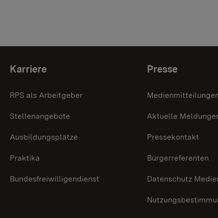
Themenübersicht
Karriere
Presse
RPS als Arbeitgeber
Medienmitteilunge
Stellenangebote
Aktuelle Meldunge
Ausbildungsplätze
Pressekontakt
Praktika
Bürgerreferenten
Bundesfreiwilligendienst
Datenschutz Medie
Nutzungsbestimmun