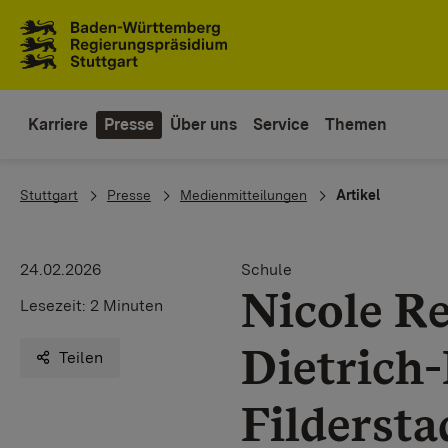
Zum Inhaltsbereich
Zur Hauptnavigation
Karriere
Presse
Über uns
Service
Themen
You are here:
Stuttgart
Presse
Medienmitteilungen
Artikel
24.02.2026
Schule
Nicole Re
Lesezeit:
2 Minuten
Dietrich
Teilen
Fildersta