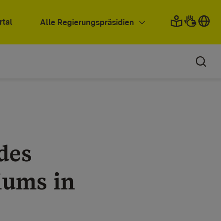
rtal
Alle Regierungspräsidien
des
iums in