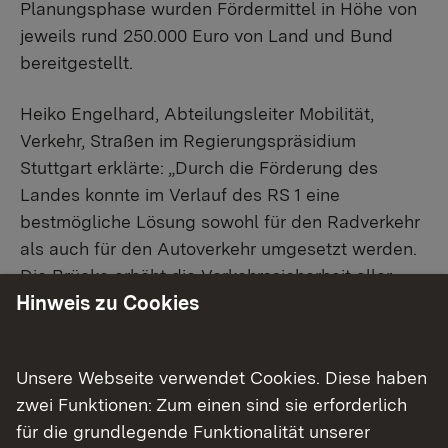
Planungsphase wurden Fördermittel in Höhe von
jeweils rund 250.000 Euro von Land und Bund
bereitgestellt.
Heiko Engelhard, Abteilungsleiter Mobilität,
Verkehr, Straßen im Regierungspräsidium
Stuttgart erklärte: „Durch die Förderung des
Landes konnte im Verlauf des RS 1 eine
bestmögliche Lösung sowohl für den Radverkehr
als auch für den Autoverkehr umgesetzt werden.
Die Brücke erhöht die Verkehrssicherheit aller –
Hinweis zu Cookies
egal ob zu Fuß, mit dem Rad oder mit dem Auto.
Durch den hohen Komfort für den Rad- und
Fußverkehr wird ein weiterer positiver Beitrag zum
Unsere Webseite verwendet Cookies. Diese haben
Klimaschutz geleistet.“
zwei Funktionen: Zum einen sind sie erforderlich
für die grundlegende Funktionalität unserer
Oberbürgermeister Dr. Stefan Belz erklärte, dass