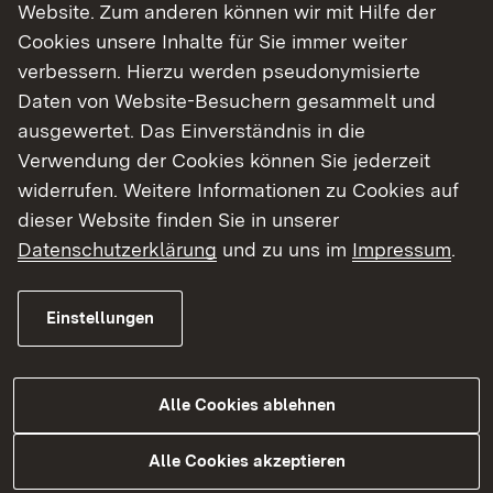
Website. Zum anderen können wir mit Hilfe der
eine attraktive Fahrradroute durch die Stadt eine
Cookies unsere Inhalte für Sie immer weiter
Daueraufgabe sei: „Für die innerörtliche
verbessern. Hierzu werden pseudonymisierte
Durchbindung hat die Stadt Böblingen mit dem
Daten von Website-Besuchern gesammelt und
Umbau der Herrenberger Straße und des
ausgewertet. Das Einverständnis in die
Elbenplatzes bereits viel erreicht. Weitere
Verwendung der Cookies können Sie jederzeit
Ausbaumaßnahmen müssen wir jetzt gemeinsam
widerrufen. Weitere Informationen zu Cookies auf
ausarbeiten, wie beispielsweise das
dieser Website finden Sie in unserer
Radschnellweg-Kreuz auf der Hulb oder die
Datenschutzerklärung
und zu uns im
Impressum
.
Weiterführung des Radschnellwegs zum A81-
Deckel.“
Einstellungen
Die Planung der Radschnellwegbrücke begann
im Frühjahr 2021. Aufgrund der topografischen
Lage des Verkehrsknotens auf einem Hochpunkt
Alle Cookies ablehnen
im Gelände, musste eine Lösung gefunden
werden, die mit möglichst wenigen zusätzlichen
Alle Cookies akzeptieren
Höhenmetern auskommt. Eine zentrale