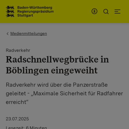
Zum Inhaltsbereich
Zur Hauptnavigation
You are here:
Medienmitteilungen
Radverkehr
Radschnellwegbrücke in
Böblingen eingeweiht
Radverkehr wird über die Panzerstraße
geleitet - „Maximale Sicherheit für Radfahrer
erreicht“
23.07.2025
Lesezeit:
6 Minuten