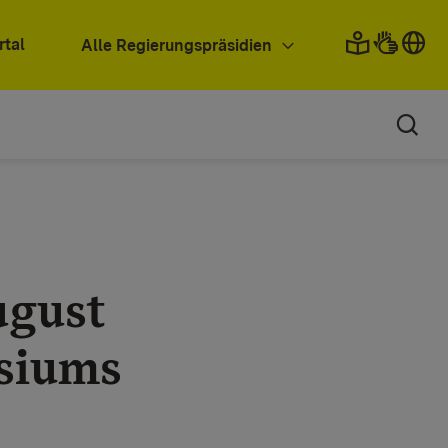
rtal
Alle Regierungspräsidien
ugust
asiums