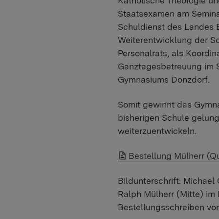
Katholische Theologie u
Staatsexamen am Semina
Schuldienst des Landes B
Weiterentwicklung der Sc
Personalrats, als Koordi
Ganztagesbetreuung im Sc
Gymnasiums Donzdorf.
Somit gewinnt das Gymnas
bisherigen Schule gelunge
weiterzuentwickeln.
Link auf Datei:
Bestellung Mülherr (Q
Bildunterschrift: Michael
Ralph Mülherr (Mitte) im
Bestellungsschreiben vo