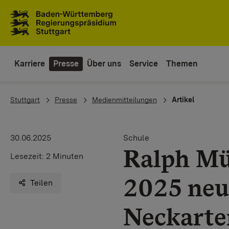
Zum Inhaltsbereich
Zur Hauptnavigation
Karriere
Presse
Über uns
Service
Themen
You are here:
Stuttgart
Presse
Medienmitteilungen
Artikel
30.06.2025
Schule
Ralph Mü
Lesezeit:
2 Minuten
2025 neu
Teilen
Neckarte