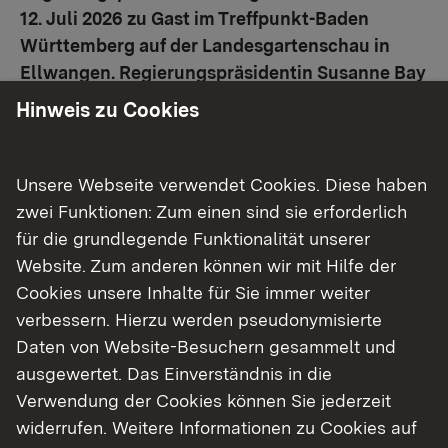
12. Juli 2026 zu Gast im Treffpunkt-Baden
Württemberg auf der Landesgartenschau in
Ellwangen. Regierungspräsidentin Susanne Bay
eröffnete heute die vielfältige Ausstellung des
Hinweis zu Cookies
Regierungspräsidiums.
Das Regierungspräsidium Stuttgart (RPS) ist das
Unsere Webseite verwendet Cookies. Diese haben
größte der vier Regierungspräsidien in Baden-
zwei Funktionen: Zum einen sind sie erforderlich
Württemberg. Die rund 2.300 Mitarbeiterinnen und
für die grundlegende Funktionalität unserer
Mitarbeiter bündeln, verwalten und bearbeiten
Website. Zum anderen können wir mit Hilfe der
unterschiedliche öffentliche Aufgaben und
Cookies unsere Inhalte für Sie immer weiter
Fachprogramme. „Wir haben eine wichtige
verbessern. Hierzu werden pseudonymisierte
Koordinierungsrolle in der Verwaltung – wir
Daten von Website-Besuchern gesammelt und
bündeln und bearbeiten unterschiedliche, meist
ausgewertet. Das Einverständnis in die
komplexe Aufgaben in verschiedenen Bereichen.
Verwendung der Cookies können Sie jederzeit
In den nächsten zwei Wochen möchten wir hier im
widerrufen. Weitere Informationen zu Cookies auf
Treffpunkt Baden-Württemberg einen Einblick in