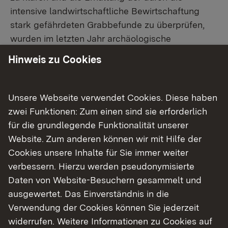
intensive landwirtschaftliche Bewirtschaftung
stark gefährdeten Grabbefunde zu überprüfen,
wurden im letzten Jahr archäologische
Ausgrabungen begonnen, die aktuell noch
Hinweis zu Cookies
andauern.
Massive Grabkammer aus Eichenholz
Unsere Webseite verwendet Cookies. Diese haben
zwei Funktionen: Zum einen sind sie erforderlich
Eine große Überraschung erwartete das
für die grundlegende Funktionalität unserer
Grabungsteam um Prof. Dr. Dirk Krausse im
Website. Zum anderen können wir mit Hilfe der
Zentrum des Grabhügels: Völlig unerwartet
Cookies unsere Inhalte für Sie immer weiter
stießen die Archäologen nur knapp 70 cm unter
verbessern. Hierzu werden pseudonymisierte
der rezenten Oberfläche auf die sehr massiven
Daten von Website-Besuchern gesammelt und
Eichenhölzer einer großen vollständig erhaltenen
ausgewertet. Das Einverständnis in die
Grabkammer (Abb. 4-5, 7). Der Befund ist
Verwendung der Cookies können Sie jederzeit
einzigartig und von herausragender
widerrufen. Weitere Informationen zu Cookies auf
wissenschaftlicher Bedeutung, denn unter