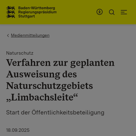
Zum Inhaltsbereich
Zur Hauptnavigation
You are here:
Medienmitteilungen
Naturschutz
Verfahren zur geplanten
Ausweisung des
Naturschutzgebiets
„Limbachsleite“
Start der Öffentlichkeitsbeteiligung
18.09.2025