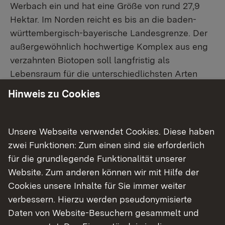
Werbach ein und hat eine Größe von rund 27,9
Hektar. Im Norden reicht es bis an die baden-
württembergisch-bayerische Landesgrenze. Der
außergewöhnlich hochwertige Komplex aus eng
verzahnten Biotopen soll langfristig als
Lebensraum für die unterschiedlichsten Arten
erhalten und entwickelt werden. Besonders
Hinweis zu Cookies
schützenswert sind die Kalk-Magerrasen der
Limbachsleite mit zahlreichen seltenen und
gefährdeten Pflanzen- und Tierarten.
Unsere Webseite verwendet Cookies. Diese haben
zwei Funktionen: Zum einen sind sie erforderlich
„Die Kalk-Magerrasen leisten einen besonderen
für die grundlegende Funktionalität unserer
Beitrag zur Erhaltung und Entwicklung der
Website. Zum anderen können wir mit Hilfe der
außergewöhnlich großen biologischen Vielfalt vor
Cookies unsere Inhalte für Sie immer weiter
Ort. Der Erhalt von Gebieten wie dem in Werbach
verbessern. Hierzu werden pseudonymisierte
ist bedeutend für den Schutz empfindlicher
Daten von Website-Besuchern gesammelt und
Ökosysteme und gefährdeter Pflanzen- und