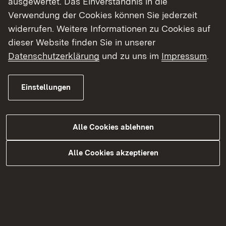
ausgewertet. Das Einverständnis in die
Tierarten. Um die große Artenvielfalt auch für
Verwendung der Cookies können Sie jederzeit
nachfolgende Generationen zu bewahren, ist es
widerrufen. Weitere Informationen zu Cookies auf
wichtig, dieses Gebiet unter Schutz zu stellen“,
dieser Website finden Sie in unserer
betonte Regierungspräsidentin Susanne Bay.
Datenschutzerklärung
und zu uns im
Impressum
.
Auslegung und Bekanntmachung
Einstellungen
Der Entwurf der Verordnung mit Karten kann
von
Montag, 29. September, bis Freitag, 31. Oktober
Alle Cookies ablehnen
2025,
an folgenden Orten während der
Sprechzeiten kostenlos eingesehen werden:
Alle Cookies akzeptieren
Regierungspräsidium Stuttgart,
Ruppmannstraße 21, 70565 Stuttgart
(Gebäudeteil B, 2. Stock, Zimmer Nr. 2.130)
Landratsamt Main-Tauber-Kreis (Haus II,
Schmiederstraße 21, 97941