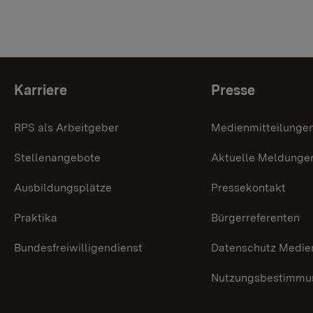
Themenübersicht
Karriere
Presse
RPS als Arbeitgeber
Medienmitteilunge
Stellenangebote
Aktuelle Meldunge
Ausbildungsplätze
Pressekontakt
Praktika
Bürgerreferenten
Bundesfreiwilligendienst
Datenschutz Medie
Nutzungsbestimmun