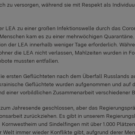
ch zu versorgen, während sie mit Respekt als Individuu
er LEA zu einer großen Infektionswelle durch das Corona
0 Menschen kam es zu einer mehrwöchigen Quarantäne.
on der LEA innerhalb weniger Tage erforderlich. Währen
ner die LEA nicht verlassen, Mahlzeiten wurden in F
ebote mussten entfallen.
e ersten Geflüchteten nach dem Überfall Russlands auf
ukrainische Geflüchtete wurden aufgenommen und auf d
nd einer vorbildlichen Zusammenarbeit verschiedener 
 zum Jahresende geschlossen, aber das Regierungspräs
tionsarbeit zurückziehen. Es gibt in unserem Regierung
 Kornwestheim und Sindelfingen mit über 1.000 Plätzen f
er Welt immer wieder Konflikte gibt, aufgrund derer Me