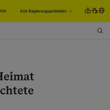
rtal
Alle Regierungspräsidien
Heimat
üchtete