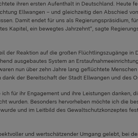
htete ihren ersten Aufenthalt in Deutschland. Heute fe
htung Ellwangen – und gleichzeitig den Abschied von
sen. Damit endet für uns als Regierungspräsidium, für
es Kapitel, ein bewegtes Jahrzehnt“, sagte Regierung
il der Reaktion auf die großen Flüchtlingszugänge in 
chend ausgebautes System an Erstaufnahmeeinrichtung
, waren nun über zehn Jahre lang geflüchtete Menschen 
 dank der Bereitschaft der Stadt Ellwangen und des O
 ich für ihr Engagement und ihre Leistungen danken, di
cht wurden. Besonders hervorheben möchte ich die bes
 wurde und im Leitbild des Gewaltschutzkonzeptes fest
spektvoller und wertschätzender Umgang gelebt, bei d