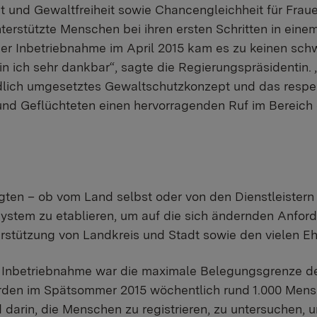
 und Gewaltfreiheit sowie Chancengleichheit für Frau
terstützte Menschen bei ihren ersten Schritten in einem
er Inbetriebnahme im April 2015 kam es zu keinen sch
bin ich sehr dankbar“, sagte die Regierungspräsidentin. 
ldlich umgesetztes Gewaltschutzkonzept und das respe
und Geflüchteten einen hervorragenden Ruf im Bereich
igten – ob vom Land selbst oder von den Dienstleistern
 System zu etablieren, um auf die sich ändernden Anfor
erstützung von Landkreis und Stadt sowie den vielen Eh
 Inbetriebnahme war die maximale Belegungsgrenze d
 wurden im Spätsommer 2015 wöchentlich rund 1.000 Me
darin, die Menschen zu registrieren, zu untersuchen, u