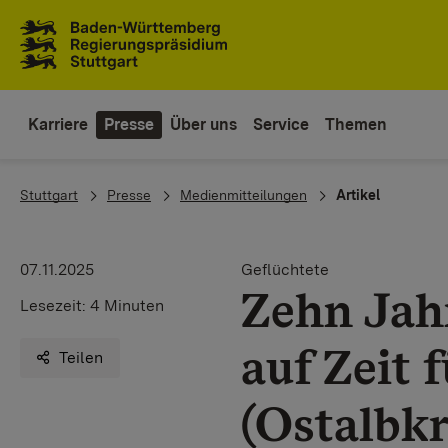
Zum Inhaltsbereich
Zur Hauptnavigation
Karriere
Presse
Über uns
Service
Themen
You are here:
Stuttgart
Presse
Medienmitteilungen
Artikel
07.11.2025
Geflüchtete
Zehn Jah
Lesezeit:
4 Minuten
auf Zeit 
Teilen
(Ostalbkr