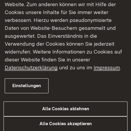
Website. Zum anderen können wir mit Hilfe der
andere EUSF-Anträge für weitere betroffene
Cookies unsere Inhalte für Sie immer weiter
Kommunen abwickle.
verbessern. Hierzu werden pseudonymisierte
Daten von Website-Besuchern gesammelt und
Außergewöhnliche Belastung nach Hochwasser
ausgewertet. Das Einverständnis in die
und Starkregen 2024
Verwendung der Cookies können Sie jederzeit
Die beantragte Unterstützung steht im
widerrufen. Weitere Informationen zu Cookies auf
Zusammenhang mit dem außergewöhnlichen
dieser Website finden Sie in unserer
Einsatz der AWRM nach dem Hochwasser- und
Datenschutzerklärung
und zu uns im
Impressum
.
Starkregenereignis im Rems-Murr-Kreis. Innerhalb
kürzester Zeit musste eine funktionierende
Einstellungen
Entsorgungslogistik für die großen Mengen an
Hochwasser-Sperrmüll aufgebaut werden.
Alle Cookies ablehnen
Die AWRM koordinierte dabei unter anderem die
Stellung von Containern in betroffenen
Alle Cookies akzeptieren
Kommunen, organisierte Straßensammlungen mit