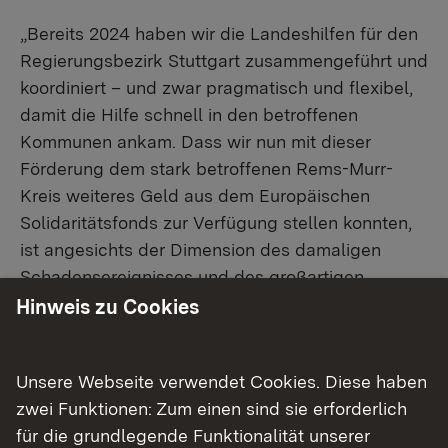
„Bereits 2024 haben wir die Landeshilfen für den
Regierungsbezirk Stuttgart zusammengeführt und
koordiniert – und zwar pragmatisch und flexibel,
damit die Hilfe schnell in den betroffenen
Kommunen ankam. Dass wir nun mit dieser
Förderung dem stark betroffenen Rems-Murr-
Kreis weiteres Geld aus dem Europäischen
Solidaritätsfonds zur Verfügung stellen konnten,
ist angesichts der Dimension des damaligen
Schadensereignisses und des großartigen
Einsatzes aller Stellen vor Ort eine sehr gute
Hinweis zu Cookies
Nachricht. Diese EU-Förderung ist eine wichtige
Entlastung für den kommunalen Haushalt“, sagte
Unsere Webseite verwendet Cookies. Diese haben
Regierungspräsidentin Susanne Bay. Die
zwei Funktionen: Zum einen sind sie erforderlich
Regierungspräsidentin fügte hinzu, dass das
für die grundlegende Funktionalität unserer
Regierungspräsidium Stuttgart derzeit auch