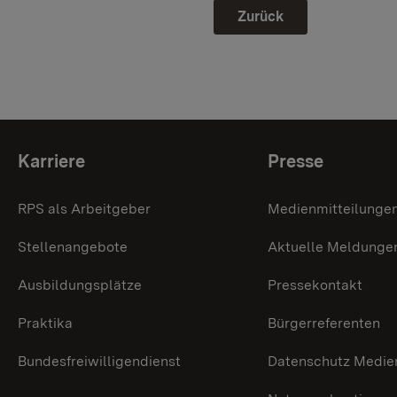
Zurück
Themenübersicht
Karriere
Presse
RPS als Arbeitgeber
Medienmitteilunge
Stellenangebote
Aktuelle Meldunge
Ausbildungsplätze
Pressekontakt
Praktika
Bürgerreferenten
Bundesfreiwilligendienst
Datenschutz Medie