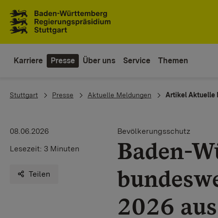
Zum Inhaltsbereich
Zur Hauptnavigation
Karriere
Presse
Über uns
Service
Themen
You are here:
Stuttgart
Presse
Aktuelle Meldungen
Artikel Aktuell
08.06.2026
Bevölkerungsschutz
Baden-Wü
Lesezeit:
3 Minuten
bundeswe
Teilen
2026 aus