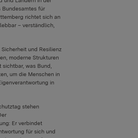
d und Ländern in der
es Bundesamtes für
temberg richtet sich an
ebbar – verständlich,
 Sicherheit und Resilienz
ten, moderne Strukturen
 sichtbar, was Bund,
ten, um die Menschen in
Eigenverantwortung in
chutztag stehen
Der
ung: Er verbindet
ntwortung für sich und