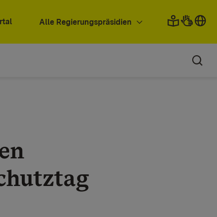
rtal
Alle Regierungspräsidien
den
chutztag