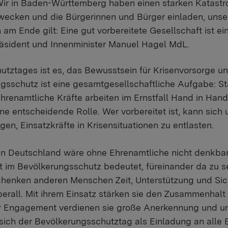
ir in Baden-Württemberg haben einen starken Katastr
 wecken und die Bürgerinnen und Bürger einladen, uns
am Ende gilt: Eine gut vorbereitete Gesellschaft ist ein
präsident und Innenminister Manuel Hagel MdL.
utztages ist es, das Bewusstsein für Krisenvorsorge u
gsschutz ist eine gesamtgesellschaftliche Aufgabe: Sta
hrenamtliche Kräfte arbeiten im Ernstfall Hand in Hand.
ne entscheidende Rolle. Wer vorbereitet ist, kann sich
en, Einsatzkräfte in Krisensituationen zu entlasten.
n Deutschland wäre ohne Ehrenamtliche nicht denkbar.
 im Bevölkerungsschutz bedeutet, füreinander da zu sei
chenken anderen Menschen Zeit, Unterstützung und Sic
erall. Mit ihrem Einsatz stärken sie den Zusammenhalt 
hr Engagement verdienen sie große Anerkennung und un
 sich der Bevölkerungsschutztag als Einladung an alle 