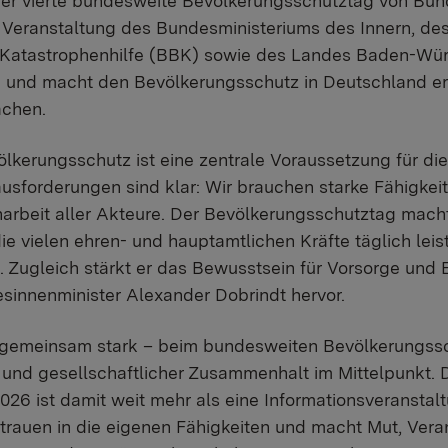
der vierte bundesweite Bevölkerungsschutztag von Bun
e Veranstaltung des Bundesministeriums des Innern, d
Katastrophenhilfe (BBK) sowie des Landes Baden-Würt
 und macht den Bevölkerungsschutz in Deutschland erl
achen.
ölkerungsschutz ist eine zentrale Voraussetzung für die
usforderungen sind klar: Wir brauchen starke Fähigkei
rbeit aller Akteure. Der Bevölkerungsschutztag macht
 vielen ehren- und hauptamtlichen Kräfte täglich leis
 Zugleich stärkt er das Bewusstsein für Vorsorge und 
esinnenminister Alexander Dobrindt hervor.
 gemeinsam stark – beim bundesweiten Bevölkerungss
und gesellschaftlicher Zusammenhalt im Mittelpunkt. 
26 ist damit weit mehr als eine Informationsveranstalt
trauen in die eigenen Fähigkeiten und macht Mut, Vera