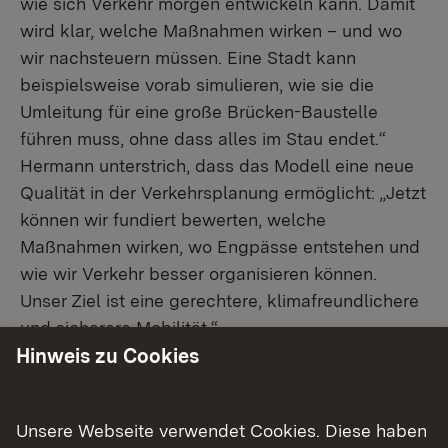
wie sich Verkehr morgen entwickeln kann. Damit
wird klar, welche Maßnahmen wirken – und wo
wir nachsteuern müssen. Eine Stadt kann
beispielsweise vorab simulieren, wie sie die
Umleitung für eine große Brücken-Baustelle
führen muss, ohne dass alles im Stau endet.“
Hermann unterstrich, dass das Modell eine neue
Qualität in der Verkehrsplanung ermöglicht: „Jetzt
können wir fundiert bewerten, welche
Maßnahmen wirken, wo Engpässe entstehen und
wie wir Verkehr besser organisieren können.
Unser Ziel ist eine gerechtere, klimafreundlichere
und sicherere Mobilität.“
Hinweis zu Cookies
Neues Verkehrsmodell spart Zeit und Geld
Das Modell verknüpft erstmals Auto-, Bus-,
Unsere Webseite verwendet Cookies. Diese haben