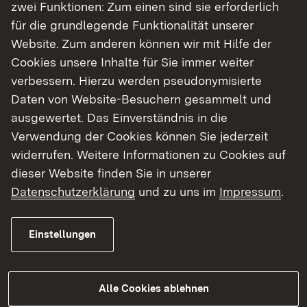
Bahn-, Rad- und Fußverkehr sowie den
zwei Funktionen: Zum einen sind sie erforderlich
Güterverkehr in einem einzigen digitalen System.
für die grundlegende Funktionalität unserer
Es analysiert Verkehrsaufkommen, Emissionen,
Website. Zum anderen können wir mit Hilfe der
Modal Split und Erreichbarkeiten und zeigt, wie
Cookies unsere Inhalte für Sie immer weiter
sich Maßnahmen oder neue Angebote auf das
verbessern. Hierzu werden pseudonymisierte
Gesamtsystem auswirken. „In Zukunft müssen für
Daten von Website-Besuchern gesammelt und
viele Projekte keine eigenen
ausgewertet. Das Einverständnis in die
Verkehrsuntersuchungen und keine eigenen
Verwendung der Cookies können Sie jederzeit
Verkehrsmodelle aufgebaut werden. Stattdessen
widerrufen. Weitere Informationen zu Cookies auf
können Gutachten und Planungen direkt auf dem
dieser Website finden Sie in unserer
Landesverkehrsmodell aufsetzen. Das spart Zeit
Datenschutzerklärung
und zu uns im
Impressum
.
und Kosten und sorgt dafür, dass Projekte auf
derselben Datengrundlage vergleichbar werden“,
Einstellungen
so Hermann.
Detailliertes Bild der Mobilität im ganzen Land
Alle Cookies ablehnen