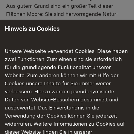
Aus gutem Grund sind ein großer Teil dieser
Flächen Moore: Sie sind hervorragende Natur-
und Klimaschützer. Nicht nur bieten sie
Hinweis zu Cookies
zahlreichen Tier- und Pflanzenarten wichtigen
Lebensraum, auch sind sie wahre Meister im
Speichern von Kohlenstoff.“
Unsere Webseite verwendet Cookies. Diese haben
zwei Funktionen: Zum einen sind sie erforderlich
Im
Regierungsbezirk Karlsruhe
gingen mehr als
für die grundlegende Funktionalität unserer
60 Hektar – rund ein Drittel der Gesamtfläche – in
Website. Zum anderen können wir mit Hilfe der
Landeseigentum über. Im Neckar-Odenwald-
Cookies unsere Inhalte für Sie immer weiter
Kreis wurden über 27 Hektar wichtige Flächen
verbessern. Hierzu werden pseudonymisierte
gesichert. Darunter in den Naturschutzgebieten
Daten von Website-Besuchern gesammelt und
„Roberner See“ sowie „Henschelberg“. Auch im
ausgewertet. Das Einverständnis in die
Landkreis Rastatt konnten rund 9,4 Hektar
Verwendung der Cookies können Sie jederzeit
erworben werden. Dazu zählen Grundstücke in
widerrufen. Weitere Informationen zu Cookies auf
den Naturschutzgebieten „Markbach und
dieser Website finden Sie in unserer