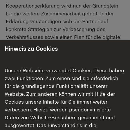
Kooperationserklärung wird nun der Grundstein
für die weitere Zusammenarbeit gelegt. In der
Erklärung verständigen sich die Partner auf
konkrete Strategien zur Verbesserung des
Verkehrsflusses sowie einen Plan für die digitale
Umrüstung der Infrastruktur. Mit smarten
Hinweis zu Cookies
Systemen sollen Ampeln, Schilder und
Verkehrsdaten miteinander vernetzt werden.
Diese Technologien ermöglichen eine
Unsere Webseite verwendet Cookies. Diese haben
Echtzeitanalyse des Verkehrsflusses sowie
zwei Funktionen: Zum einen sind sie erforderlich
Optimierung des Verkehrsablaufes und lassen
für die grundlegende Funktionalität unserer
dadurch Verkehrsstörungen verhindern.
Website. Zum anderen können wir mit Hilfe der
„Der Verkehrs- und Wirtschaftsraum im Stadt-
Cookies unsere Inhalte für Sie immer weiter
und Landkreis Heilbronn wächst dynamisch – und
verbessern. Hierzu werden pseudonymisierte
mit ihm die Belastung auf unseren Straßen.
Daten von Website-Besuchern gesammelt und
Deshalb ist es ein wichtiger Schritt, dass wir im
ausgewertet. Das Einverständnis in die