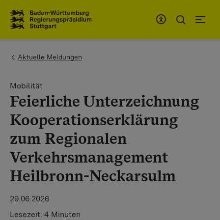
Zum Inhaltsbereich
Zur Hauptnavigation
You are here:
Aktuelle Meldungen
Mobilität
Feierliche Unterzeichnung
Kooperationserklärung
zum Regionalen
Verkehrsmanagement
Heilbronn-Neckarsulm
29.06.2026
Lesezeit:
4 Minuten