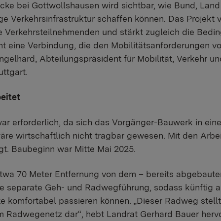
cke bei Gottwollshausen wird sichtbar, wie Bund, La
e Verkehrsinfrastruktur schaffen können. Das Projekt v
lle Verkehrsteilnehmenden und stärkt zugleich die Bed
ht eine Verbindung, die den Mobilitätsanforderungen 
ngelhard, Abteilungspräsident für Mobilität, Verkehr u
ttgart.
eitet
r erforderlich, da sich das Vorgänger-Bauwerk in ei
äre wirtschaftlich nicht tragbar gewesen. Mit den Arbe
gt. Baubeginn war Mitte Mai 2025.
 etwa 70 Meter Entfernung von dem – bereits abgebaut
eine separate Geh- und Radwegführung, sodass künftig
e komfortabel passieren können. „Dieser Radweg stellt
m Radwegenetz dar“, hebt Landrat Gerhard Bauer herv