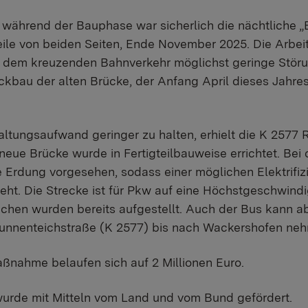
 während der Bauphase war sicherlich die nächtliche „
eile von beiden Seiten, Ende November 2025. Die Arbe
 dem kreuzenden Bahnverkehr möglichst geringe Störu
ckbau der alten Brücke, der Anfang April dieses Jahre
ltungsaufwand geringer zu halten, erhielt die K 2577 
neue Brücke wurde in Fertigteilbauweise errichtet. B
e Erdung vorgesehen, sodass einer möglichen Elektrifi
teht. Die Strecke ist für Pkw auf eine Höchstgeschwind
ichen wurden bereits aufgestellt. Auch der Bus kann ab
runnenteichstraße (K 2577) bis nach Wackershofen ne
ßnahme belaufen sich auf 2 Millionen Euro.
urde mit Mitteln vom Land und vom Bund gefördert.