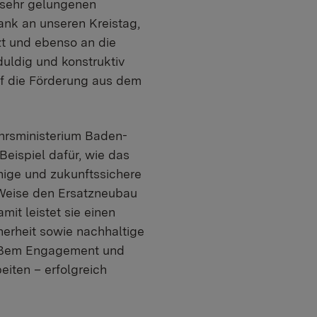
m sehr gelungenen
nk an unseren Kreistag,
t und ebenso an die
uldig und konstruktiv
uf die Förderung aus dem
ehrsministerium Baden-
Beispiel dafür, wie das
hige und zukunftssichere
e Weise den Ersatzneubau
it leistet sie einen
herheit sowie nachhaltige
 großem Engagement und
iten – erfolgreich