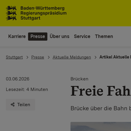
Zum Inhaltsbereich
Zur Hauptnavigation
Karriere
Presse
Über uns
Service
Themen
You are here:
Stuttgart
Presse
Aktuelle Meldungen
Artikel Aktuell
03.06.2026
Brücken
Freie Fah
Lesezeit:
4 Minuten
Teilen
Brücke über die Bahn 