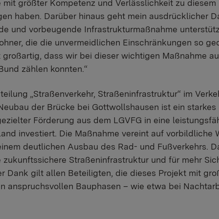
ie mit größter Kompetenz und Verlässlichkeit zu diese
en haben. Darüber hinaus geht mein ausdrücklicher Da
de und vorbeugende Infrastrukturmaßnahme unterstütz
ner, die die unvermeidlichen Einschränkungen so ged
t großartig, dass wir bei dieser wichtigen Maßnahme a
Bund zählen konnten.“
teilung „Straßenverkehr, Straßeninfrastruktur“ im Verk
Neubau der Brücke bei Gottwollshausen ist ein starkes 
gezielter Förderung aus dem LGVFG in eine leistungsfä
 Land investiert. Die Maßnahme vereint auf vorbildlich
einem deutlichen Ausbau des Rad- und Fußverkehrs. Dam
e zukunftssichere Straßeninfrastruktur und für mehr Sic
er Dank gilt allen Beteiligten, die dieses Projekt mit
 in anspruchsvollen Bauphasen – wie etwa bei Nachtarbe