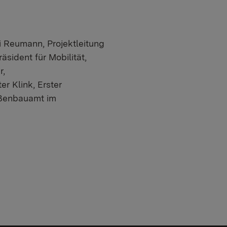
i Reumann, Projektleitung
sident für Mobilität,
r,
r Klink, Erster
aßenbauamt im