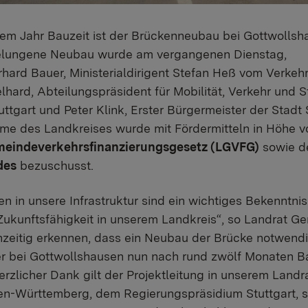
em Jahr Bauzeit ist der Brückenneubau bei Gottwollsh
r gelungene Neubau wurde am vergangenen Dienstag,
erhard Bauer, Ministerialdirigent Stefan Heß vom Verke
hard, Abteilungspräsident für Mobilität, Verkehr und 
ttgart und Peter Klink, Erster Bürgermeister der Stadt
me des Landkreises wurde mit Fördermitteln in Höhe v
eindeverkehrsfinanzierungsgesetz (LGVFG)
sowie 
des
bezuschusst.
en in unsere Infrastruktur sind ein wichtiges Bekenntn
 Zukunftsfähigkeit in unserem Landkreis“, so Landrat Ger
hzeitig erkennen, dass ein Neubau der Brücke notwendig 
ier bei Gottwollshausen nun nach rund zwölf Monaten 
erzlicher Dank gilt der Projektleitung in unserem Land
n-Württemberg, dem Regierungspräsidium Stuttgart, so