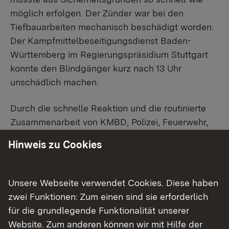
möglich erfolgen. Der Zünder war bei den
Tiefbauarbeiten mechanisch beschädigt worden.
Der Kampfmittelbeseitigungsdienst Baden-
Württemberg im Regierungspräsidium Stuttgart
konnte den Blindgänger kurz nach 13 Uhr
unschädlich machen.
Durch die schnelle Reaktion und die routinierte
Zusammenarbeit von KMBD, Polizei, Feuerwehr,
Rettungsdiensten und Hilfsorganisationen mit
Hinweis zu Cookies
dem Amt für öffentliche Ordnung der
Stadtverwaltung war die Gefahrenlage innerhalb
weniger Stunden beseitigt. Dass die
Unsere Webseite verwendet Cookies. Diese haben
Ausnahmesituation so schnell vorüberging, war
zwei Funktionen: Zum einen sind sie erforderlich
auch der guten Kooperation der Anwohnerinnen
für die grundlegende Funktionalität unserer
und Anwohner zu verdanken.
Website. Zum anderen können wir mit Hilfe der