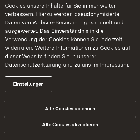
Cookies unsere Inhalte für Sie immer weiter
Sperrzone für 1400 Personen
verbessern. Hierzu werden pseudonymisierte
Daten von Website-Besuchern gesammelt und
Um Gefährdungen für Leib, Leben und
ausgewertet. Das Einverständnis in die
Gesundheit zu vermeiden, hatte das Amt für
Verwendung der Cookies können Sie jederzeit
öffentliche Ordnung eilends eine Sperrzone
widerrufen. Weitere Informationen zu Cookies auf
eingerichtet. Durch den benötigten
dieser Website finden Sie in unserer
Sicherheitsradius von mindestens 250 Metern um
Datenschutzerklärung
und zu uns im
Impressum
.
die Fundstelle in der Eduard-Pfeiffer-Straße war
ein Bereich zu evakuieren, in dem 1400 Personen
Einstellungen
ansässig sind. Sie konnten bei Bedarf eine vom
Bevölkerungsschutz dafür eingerichtete
Notunterkunft in der Sporthalle des
Alle Cookies ablehnen
Hölderlingymnasiums aufsuchen. Für Anfragen
von betroffenen Bürgerinnen und Bürgern hatte
Alle Cookies akzeptieren
die Stadtverwaltung kurzfristig eine Hotline
geschaltet. Dort konnten Betroffene mit