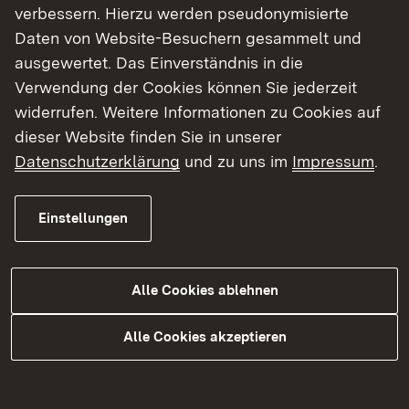
verbessern. Hierzu werden pseudonymisierte
Frankreich haben Gemeinden bereits den Bau
Daten von Website-Besuchern gesammelt und
neuer Häuser und die Ansiedlung von
ausgewertet. Das Einverständnis in die
Landwirtschaft untersagt, weil das
Verwendung der Cookies können Sie jederzeit
Wasserangebot nicht mehr ausreicht. Solche
widerrufen. Weitere Informationen zu Cookies auf
Verteilungskonflikte wollen wir in Baden-
dieser Website finden Sie in unserer
Württemberg vermeiden. Jederzeit Zugriff zu
Datenschutzerklärung
und zu uns im
Impressum
.
haben auf qualitativ einwandfreies Trinkwasser zu
bezahlbaren Preisen ist ein Grundbedürfnis. Das
erfüllen wir mit konkreten
Einstellungen
Handlungsempfehlungen und der deutlich
ausgeweiteten Förderung für Kommunen.“
Alle Cookies ablehnen
Masterplan ermöglicht passgenaue Maßnahmen
in den Kommunen
Alle Cookies akzeptieren
Der Masterplan Wasserversorgung ist ein
bundesweit einmaliges Projekt, das die