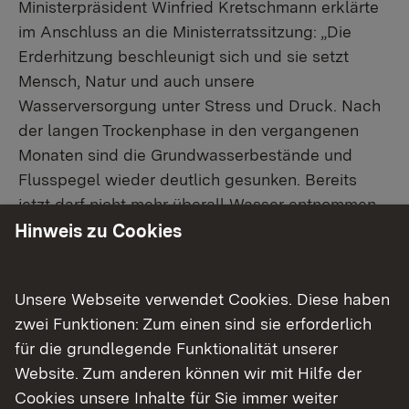
Ministerpräsident Winfried Kretschmann erklärte
im Anschluss an die Ministerratssitzung: „Die
Erderhitzung beschleunigt sich und sie setzt
Mensch, Natur und auch unsere
Wasserversorgung unter Stress und Druck. Nach
der langen Trockenphase in den vergangenen
Monaten sind die Grundwasserbestände und
Flusspegel wieder deutlich gesunken. Bereits
jetzt darf nicht mehr überall Wasser entnommen
werden. Dies wird sich künftig noch verschärfen.
Hinweis zu Cookies
Wir reagieren mit dem Masterplan
Wasserversorgung vorausschauend, planvoll und
Unsere Webseite verwendet Cookies. Diese haben
im engen Schulterschluss mit unseren
zwei Funktionen: Zum einen sind sie erforderlich
Kommunen.“
für die grundlegende Funktionalität unserer
Website. Zum anderen können wir mit Hilfe der
Umweltministerin Thekla Walker ergänzte:
Cookies unsere Inhalte für Sie immer weiter
„Wassermangel bedroht unsere Freiheit. In