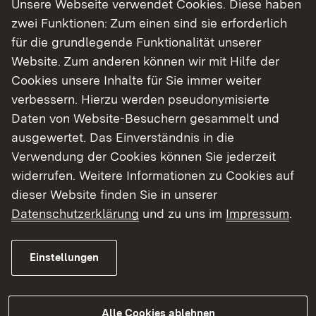
Unsere Webseite verwendet Cookies. Diese haben
zwei Funktionen: Zum einen sind sie erforderlich
Darüber hinaus bedankte sich Ignazio Ceffalia bei
für die grundlegende Funktionalität unserer
den Schulgemeinschaften des Helfenstein-
Website. Zum anderen können wir mit Hilfe der
Gymnasiums und des Michelberg-Gymnasiums:
Cookies unsere Inhalte für Sie immer weiter
„Mein Dank gilt den beiden Rektorinnen, den
verbessern. Hierzu werden pseudonymisierte
Lehrkräften sowie allen Schülerinnen und
Daten von Website-Besuchern gesammelt und
Schülern dafür, dass wir diesen Weg gemeinsam
ausgewertet. Das Einverständnis in die
gehen.“
Verwendung der Cookies können Sie jederzeit
Regierungsvizepräsidentin Sigrun von Strauch
widerrufen. Weitere Informationen zu Cookies auf
sagte: „Das neue Gymnasium steht für
dieser Website finden Sie in unserer
zeitgemäße Lernbedingungen. Und es eröffnet
Datenschutzerklärung
und zu uns im
Impressum
.
die Perspektive, aus zwei traditionsreichen
Schulen eine neue Schulgemeinschaft wachsen
Einstellungen
zu lassen. Dieser Prozess hat bereits begonnen.
Er lebt vom Engagement der Schulleitungen, der
Lehrkräfte, der Eltern, der Schülerinnen und
Alle Cookies ablehnen