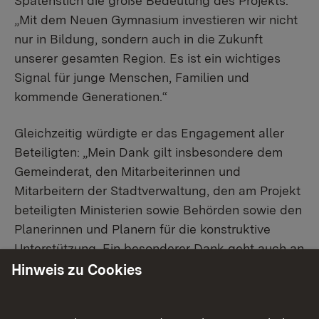
Spatenstich die große Bedeutung des Projekts:
„Mit dem Neuen Gymnasium investieren wir nicht
nur in Bildung, sondern auch in die Zukunft
unserer gesamten Region. Es ist ein wichtiges
Signal für junge Menschen, Familien und
kommende Generationen.“
Gleichzeitig würdigte er das Engagement aller
Beteiligten: „Mein Dank gilt insbesondere dem
Gemeinderat, den Mitarbeiterinnen und
Mitarbeitern der Stadtverwaltung, den am Projekt
beteiligten Ministerien sowie Behörden sowie den
Planerinnen und Planern für die konstruktive
Unterstützung. Ein besonderer Dank geht auch an
unsere Landtagsabgeordneten, die sich mit
Hinweis zu Cookies
Nachdruck für die hohe Förderung des Projekts
eingesetzt haben“, so der Oberbürgermeister.