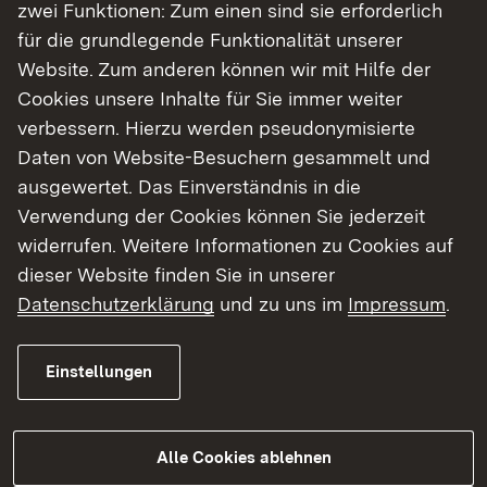
zwei Funktionen: Zum einen sind sie erforderlich
verschiedene eisenhaltige Gegenstände.
für die grundlegende Funktionalität unserer
Die Stadt Ulm dankt allen Beteiligten für die
Website. Zum anderen können wir mit Hilfe der
Zusammenarbeit und die Vorbereitung.
Cookies unsere Inhalte für Sie immer weiter
verbessern. Hierzu werden pseudonymisierte
Anlagen:
Daten von Website-Besuchern gesammelt und
Bild 01 (JPG)
ausgewertet. Das Einverständnis in die
Bild 02 (JPG)
Verwendung der Cookies können Sie jederzeit
Bild 03 (JPG)
widerrufen. Weitere Informationen zu Cookies auf
Bild 04 (JPG)
dieser Website finden Sie in unserer
Datenschutzerklärung
und zu uns im
Impressum
.
Quelle: Stadt Ulm
Einstellungen
Zurück
Alle Cookies ablehnen