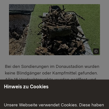
Bei den Sondierungen im Donaustadion wurden
keine Blindgänger oder Kampfmittel gefunden.
Alle 15 Verdachtspunkte wurden geöffnet und
untersucht. Damit wird auch die Evakuierung am
Hinweis zu Cookies
Sonntag, 21. Juni 2026, nicht notwendig.
Unsere Webseite verwendet Cookies. Diese haben
Gefunden wurden beispielsweise alte Helme und