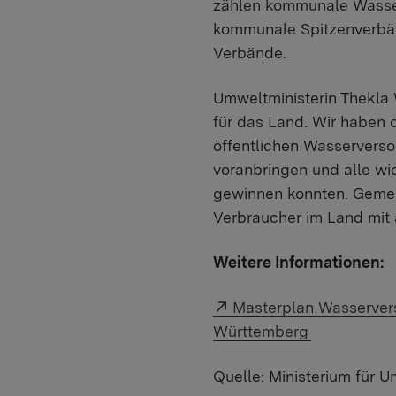
zählen kommunale Wasser
kommunale Spitzenverbän
Verbände.
Umweltministerin Thekla 
für das Land. Wir haben d
öffentlichen Wasserverso
voranbringen und alle wi
gewinnen konnten. Gemein
Verbraucher im Land mit 
Weitere Informationen:
Externer Link:
Masterplan Wasservers
Württemberg
Quelle: Ministerium für 