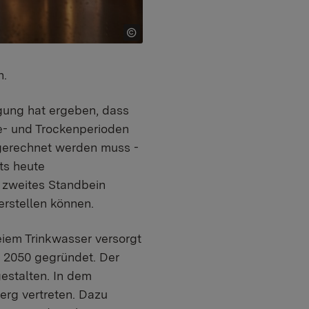
n.
gung hat ergeben, dass
e- und Trockenperioden
 gerechnet werden muss -
ts heute
 zweites Standbein
erstellen können.
eiem Trinkwasser versorgt
W 2050 gegründet. Der
gestalten. In dem
rg vertreten. Dazu