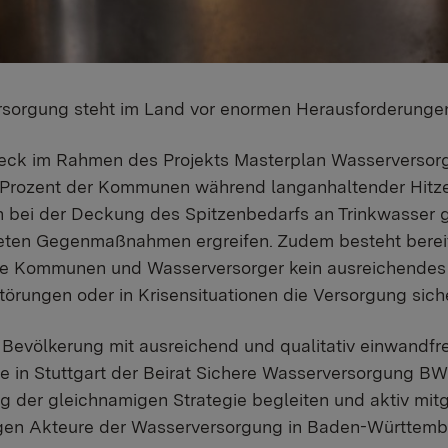
ersorgung steht im Land vor enormen Herausforderunge
eck im Rahmen des Projekts Masterplan Wasserversor
0 Prozent der Kommunen während langanhaltender Hitz
ten bei der Deckung des Spitzenbedarfs an Trinkwasser
eten Gegenmaßnahmen ergreifen. Zudem besteht berei
le Kommunen und Wasserversorger kein ausreichendes
törungen oder in Krisensituationen die Versorgung sich
 Bevölkerung mit ausreichend und qualitativ einwandfr
 in Stuttgart der Beirat Sichere Wasserversorgung B
ng der gleichnamigen Strategie begleiten und aktiv mit
igen Akteure der Wasserversorgung in Baden-Württembe