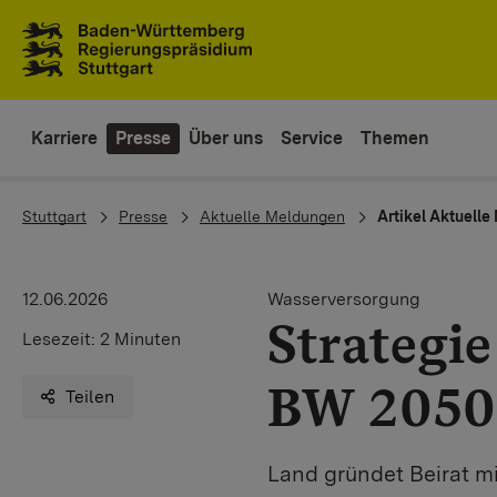
Zum Inhaltsbereich
Zur Hauptnavigation
Karriere
Presse
Über uns
Service
Themen
You are here:
Stuttgart
Presse
Aktuelle Meldungen
Artikel Aktuell
12.06.2026
Wasserversorgung
Strategi
Lesezeit:
2 Minuten
BW 2050
Teilen
Land gründet Beirat 