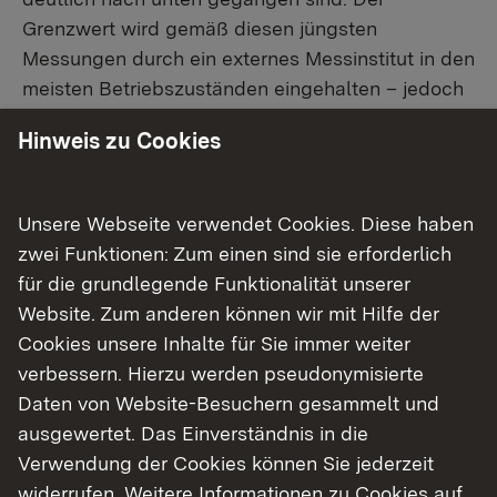
Grenzwert wird gemäß diesen jüngsten
Messungen durch ein externes Messinstitut in den
meisten Betriebszuständen eingehalten – jedoch
nicht in allen.
Hinweis zu Cookies
Einordnung: Grenzwert – nachträgliche
Anordnung - Klage
Unsere Webseite verwendet Cookies. Diese haben
zwei Funktionen: Zum einen sind sie erforderlich
Dabei ist zu beachten: Es gibt keinen rechtlich
für die grundlegende Funktionalität unserer
festgelegten spezifischen Grenzwert für SF6,
Website. Zum anderen können wir mit Hilfe der
sondern lediglich einen sogenannten
Cookies unsere Inhalte für Sie immer weiter
Summenparameter für Fluor und alle seine
verbessern. Hierzu werden pseudonymisierte
gasförmigen anorganischen Verbindungen. In
Daten von Website-Besuchern gesammelt und
einem immissionsschutzrechtlichen
ausgewertet. Das Einverständnis in die
Genehmigungsbescheid des
Verwendung der Cookies können Sie jederzeit
Regierungspräsidiums Stuttgart vom 30. Juni
widerrufen. Weitere Informationen zu Cookies auf