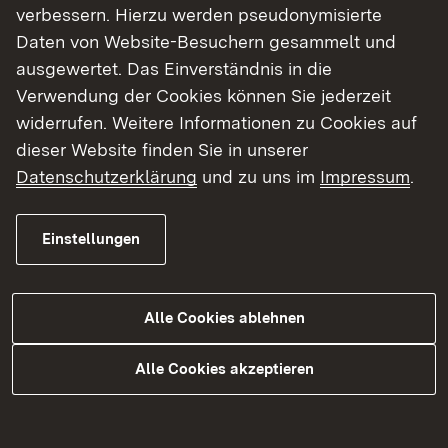
Unsere Auftritte in den sozialen Netzwerken
verbessern. Hierzu werden pseudonymisierte
stellen lediglich ein Zusatzangebot für die
Daten von Website-Besuchern gesammelt und
Nutzerinnen und Nutzer von sozialen Netzwerken
ausgewertet. Das Einverständnis in die
dar. Wir bieten allen interessierten Bürgerinnen
Verwendung der Cookies können Sie jederzeit
und Bürgern alternative Informations- und
widerrufen. Weitere Informationen zu Cookies auf
Kommunikationsmöglichkeiten, um an unsere
dieser Website finden Sie in unserer
Informationen auch ohne die Nutzung Sozialer
Datenschutzerklärung
und zu uns im
Impressum
.
Plattformen gelangen zu können. Dazu zählen
insbesondere:
Einstellungen
die Internetseite des Regierungspräsidiums
hält Informationen zum Regierungsbezirk
Alle Cookies ablehnen
sowie der Arbeit des Regierungspräsidiums
bereit.
Alle Cookies akzeptieren
Offline-Angebote wie beispielsweise
Publikationen und Flyer