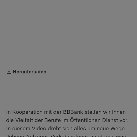
übertragen.
Mehr Informationen
Einmalig aktivieren
Downloadlink:
Herunterladen
In Kooperation mit der BBBank stellen wir Ihnen
die Vielfalt der Berufe im Öffentlichen Dienst vor.
In diesem Video dreht sich alles um neue Wege.
Johann Achziger, Verkehrsplaner, zeigt uns, was