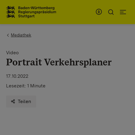
Zum Inhaltsbereich
Zur Hauptnavigation
You are here:
Mediathek
Video
Portrait Verkehrsplaner
17.10.2022
Lesezeit:
1 Minute
Teilen
Wenn Sie externe Videos von YouTube aktivieren,
werden Daten automatisiert an diesen Anbieter