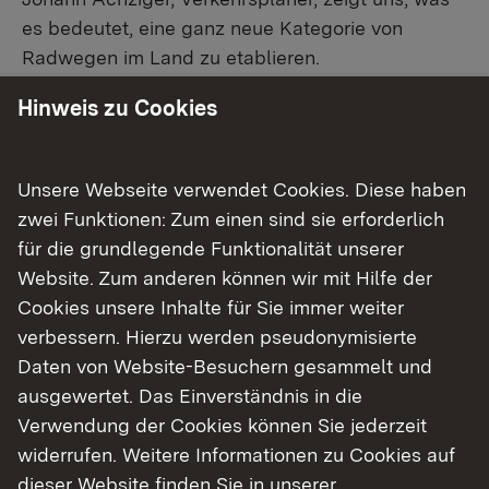
es bedeutet, eine ganz neue Kategorie von
Radwegen im Land zu etablieren.
Hinweis zu Cookies
Zurück
Unsere Webseite verwendet Cookies. Diese haben
zwei Funktionen: Zum einen sind sie erforderlich
Verwandte Nachrichten
für die grundlegende Funktionalität unserer
Website. Zum anderen können wir mit Hilfe der
17.10.2022
Portrait Landschaftsplanerin
Cookies unsere Inhalte für Sie immer weiter
verbessern. Hierzu werden pseudonymisierte
17.10.2022
Portrait Landschaftsplanerin
Daten von Website-Besuchern gesammelt und
27.04.2022
Portrait Inspektorin für Flugplätze
ausgewertet. Das Einverständnis in die
Verwendung der Cookies können Sie jederzeit
27.04.2022
Portrait Inspektorin für Flugplätze
widerrufen. Weitere Informationen zu Cookies auf
27.04.2022
Portrait Inspektor für besondere
dieser Website finden Sie in unserer