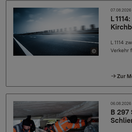
07.08.202
L 1114
Kirchb
L 1114 z
Verkehr 
Zur M
06.08.202
B 297 
Schlie