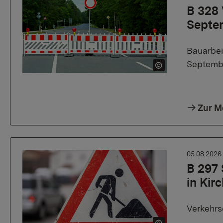
B 328 
Septe
Bauarbei
Septemb
Zur M
05.08.202
B 297
in Kir
Verkehrs