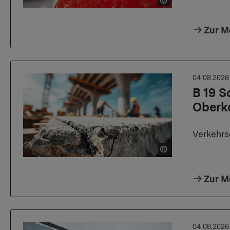
Zur M
04.08.202
B 19 S
Oberk
Verkehrs
Zur M
04.08.202