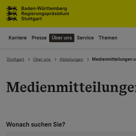
Zum Inhaltsbereich
Zur Hauptnavigation
Karriere
Presse
Über uns
Service
Themen
You are here:
Stuttgart
Über uns
Abteilungen
Medienmitteilungen u
Medienmitteilunge
Wonach suchen Sie?