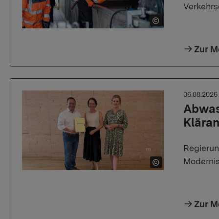
Verkehrs
Zur M
06.08.202
Abwass
Klära
Regierun
Modernis
Zur M