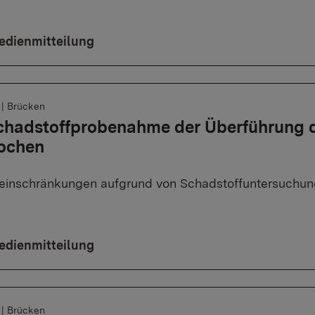
edienmitteilung
6
|
Brücken
chadstoffprobenahme der Überführung d
ochen
einschränkungen aufgrund von Schadstoffuntersuchun
edienmitteilung
6
|
Brücken