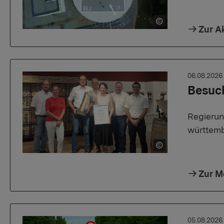
Zur A
06.08.202
Besuch
Regierun
württem
Zur M
05.08.202