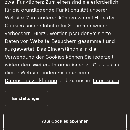
zwei Funktionen: Zum einen sind sie erforderlich
für die grundlegende Funktionalität unserer
Website. Zum anderen können wir mit Hilfe der
Cookies unsere Inhalte für Sie immer weiter
verbessern. Hierzu werden pseudonymisierte
06.08.2026
|
Landwirtschaft
Daten von Website-Besuchern gesammelt und
Besuch der Ehrenpreisträger 2025
ausgewertet. Das Einverständnis in die
Bottwartaler Winzer eG
Verwendung der Cookies können Sie jederzeit
widerrufen. Weitere Informationen zu Cookies auf
Regierungspräsidentin Bay: „Gemeinschaft
dieser Website finden Sie in unserer
und Spitzenqualität prägen den
Datenschutzerklärung
und zu uns im
Impressum
.
württembergischen Weinbau“
Einstellungen
Zur Medienmitteilung
Alle Cookies ablehnen