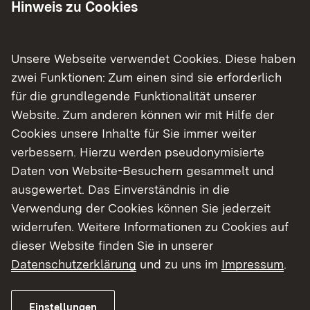
Hinweis zu Cookies
Unsere Webseite verwendet Cookies. Diese haben
zwei Funktionen: Zum einen sind sie erforderlich
für die grundlegende Funktionalität unserer
Website. Zum anderen können wir mit Hilfe der
Cookies unsere Inhalte für Sie immer weiter
06.08.2026
|
Abwasser
verbessern. Hierzu werden pseudonymisierte
Abwasserreinigung: 2,8 Millionen
Daten von Website-Besuchern gesammelt und
Euro für den Ausbau der
ausgewertet. Das Einverständnis in die
Kläranlage Zöbingen
Verwendung der Cookies können Sie jederzeit
widerrufen. Weitere Informationen zu Cookies auf
Regierungspräsidium Stuttgart unterstützt
dieser Website finden Sie in unserer
Gemeinde Unterschneidheim bei der
Datenschutzerklärung
und zu uns im
Impressum
.
Modernisierung der Abwasserreinigung
Einstellungen