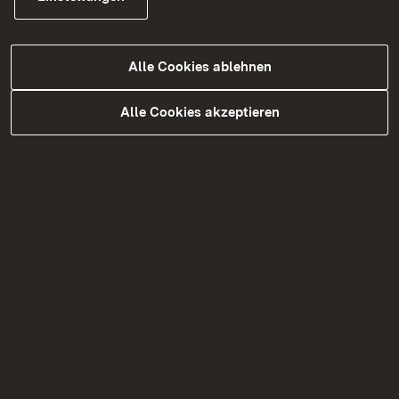
Zur Medienmitteilung
Alle Cookies ablehnen
Alle Cookies akzeptieren
06.08.2026
|
Abwasser
11 Millionen Euro für den Ausbau
der Kläranlage Horn im Leintal
Regierungspräsidentin Bay: „Die