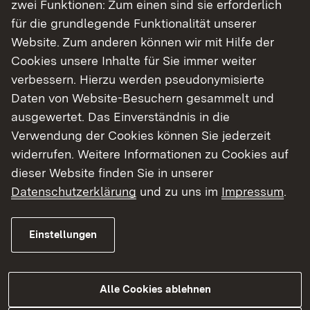
zwei Funktionen: Zum einen sind sie erforderlich
für die grundlegende Funktionalität unserer
Website. Zum anderen können wir mit Hilfe der
Cookies unsere Inhalte für Sie immer weiter
05.08.2026
|
Straßenbau
verbessern. Hierzu werden pseudonymisierte
B 328 Vollsperrungen zwischen
Daten von Website-Besuchern gesammelt und
dem 31. August und dem 18.
ausgewertet. Das Einverständnis in die
September 2026
Verwendung der Cookies können Sie jederzeit
widerrufen. Weitere Informationen zu Cookies auf
Bauarbeiten auf der B 328 mit Vollsperrungen
dieser Website finden Sie in unserer
zwischen dem 31. August und dem 18.
Datenschutzerklärung
und zu uns im
Impressum
.
September 2026
Einstellungen
Zur Medienmitteilung
Alle Cookies ablehnen