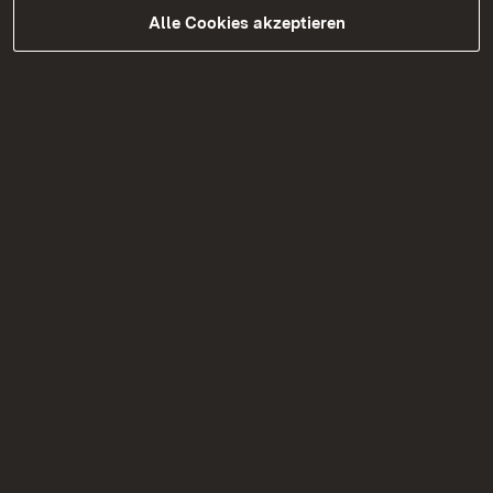
Alle Cookies akzeptieren
05.08.2026
|
Brücken
B 297 Schadstoffuntersuchungen
Tannenbergstraße Überführung in
Kirchheim Teck
Verkehrseinschränkungen aufgrund von
Schadstoffuntersuchungen am 12. August
2026