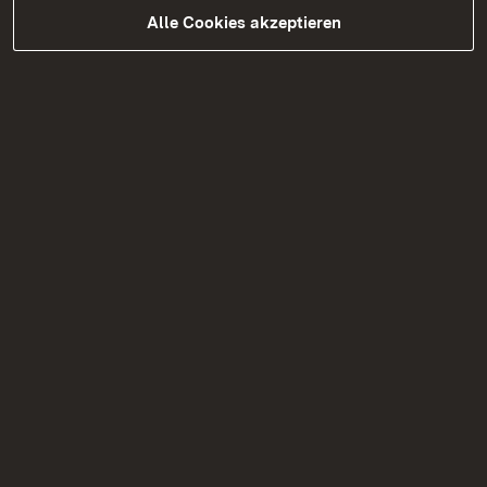
Alle Cookies akzeptieren
05.08.2026
|
Straßenbau
B 328 Vollsperrungen zwischen
dem 31. August und dem 18.
September 2026
Bauarbeiten auf der B 328 mit Vollsperrungen
zwischen dem 31. August und dem 18.
September 2026