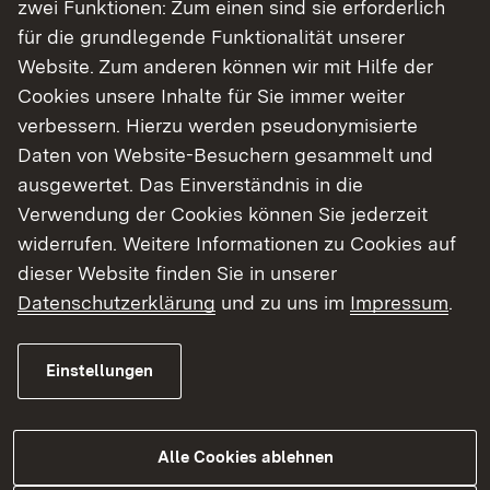
zwei Funktionen: Zum einen sind sie erforderlich
für die grundlegende Funktionalität unserer
Website. Zum anderen können wir mit Hilfe der
Cookies unsere Inhalte für Sie immer weiter
verbessern. Hierzu werden pseudonymisierte
06.08.2026
|
Landwirtschaft
Daten von Website-Besuchern gesammelt und
Besuch der Ehrenpreisträger 2025
ausgewertet. Das Einverständnis in die
Bottwartaler Winzer eG
Verwendung der Cookies können Sie jederzeit
widerrufen. Weitere Informationen zu Cookies auf
Regierungspräsidentin Bay: „Gemeinschaft
dieser Website finden Sie in unserer
und Spitzenqualität prägen den
Datenschutzerklärung
und zu uns im
Impressum
.
württembergischen Weinbau“
Einstellungen
Zur Medienmitteilung
Alle Cookies ablehnen