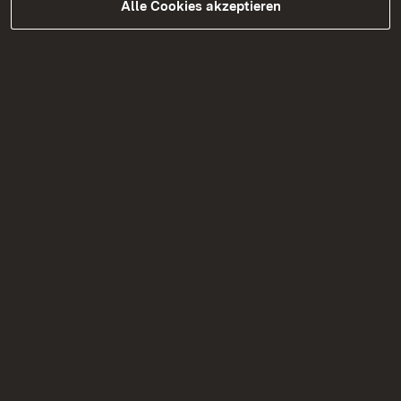
Alle Cookies akzeptieren
Förderung Baumschnitt
Mehr
Schulgarten
Mehr