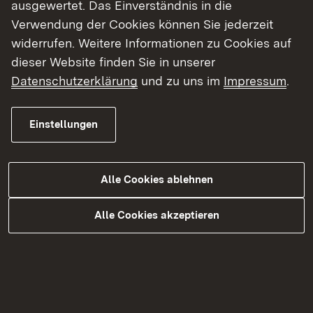
ausgewertet. Das Einverständnis in die
Verwendung der Cookies können Sie jederzeit
widerrufen. Weitere Informationen zu Cookies auf
dieser Website finden Sie in unserer
Datenschutzerklärung
und zu uns im
Impressum
.
Einstellungen
Portrait Futtermittelkontrolleur
Alle Cookies ablehnen
Vielfalt im öffentlichen Dienst: In Kooperation
Alle Cookies akzeptieren
mit der BBBank stellen wir Ihnen unseren
Futtermittelkontrolleur Sebastian Lörcher vor.