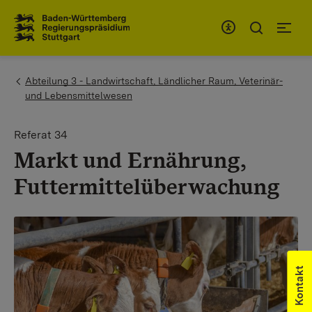
Zum Inhaltsbereich
Zur Hauptnavigation
You are here:
Abteilung 3 - Landwirtschaft, Ländlicher Raum, Veterinär-
und Lebensmittelwesen
Referat 34
Markt und Ernährung,
Futtermittelüberwachung
Kontakt