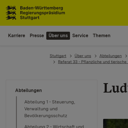
Zum Inhaltsbereich
Zur Hauptnavigation
Karriere
Presse
Über uns
Service
Themen
You are here:
Stuttgart
Über uns
Abteilungen
Referat 33 - Pflanzliche und tierisch
Lud
Abteilungen
Abteilung 1 - Steuerung,
Verwaltung und
Bevölkerungsschutz
Abteilung 2 - Wirtschaft und