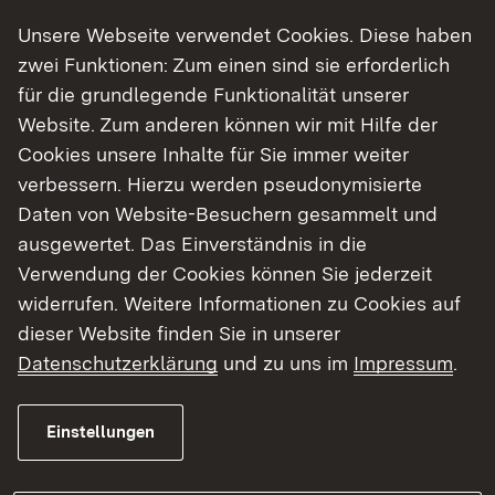
Im
Sozialen Entschädigungsrecht
trifft es
Unsere Webseite verwendet Cookies. Diese haben
Widerspruchsentscheidungen zu Ansprüchen der
zwei Funktionen: Zum einen sind sie erforderlich
für die grundlegende Funktionalität unserer
Versorgung für Opfer von kriminellen
Website. Zum anderen können wir mit Hilfe der
Gewalttaten nach dem
Cookies unsere Inhalte für Sie immer weiter
Opferentschädigungsgesetz (OEG), wenn sie
verbessern. Hierzu werden pseudonymisierte
gesundheitlich geschädigt wurden,
Daten von Website-Besuchern gesammelt und
Kriegsopferversorgung nach dem
ausgewertet. Das Einverständnis in die
Bundesversorgungsgesetz (BVG),
Verwendung der Cookies können Sie jederzeit
Versorgung von ehemaligen
widerrufen. Weitere Informationen zu Cookies auf
Zivildienstleistenden nach
dieser Website finden Sie in unserer
Zivildienstbeschädigung (Zivildienstgesetz –
Datenschutzerklärung
und zu uns im
Impressum
.
ZDG),
Versorgung von Impfgeschädigten nach dem
Infektionsschutzgesetz (IfSG),
Einstellungen
Versorgung von Personen, die aus politischen
Gründen insbesondere in der ehemaligen DDR