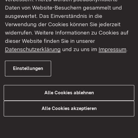
vertrauensvolle Zusammenarbeit“, sagte
Daten von Website-Besuchern gesammelt und
Regierungspräsidentin Susanne Bay.
ausgewertet. Das Einverständnis in die
Verwendung der Cookies können Sie jederzeit
Regierungspräsidentin Bay betonte, dass das
widerrufen. Weitere Informationen zu Cookies auf
RPS mit Michael Hagmann einen versierten
dieser Website finden Sie in unserer
Verwaltungsexperten aus den eigenen Reihen als
Datenschutzerklärung
und zu uns im
Impressum
.
neuen Abteilungsleiter gewinnen konnte.
Einstellungen
„Michael Hagmann ist ein erfahrener Jurist mit
umfassender Kenntnis unterschiedlicher
Verwaltungsebenen und Tätigkeiten. Er ist
Alle Cookies ablehnen
gleichmaßen bei uns im Haus als auch bei
Externen wie Städten, Landkreisen und
Alle Cookies akzeptieren
Ministerien ein geschätzter Kopf, der bestens
vernetzt ist. Ich bin überzeugt, dass er die
vielfältigen Aufgaben der Abteilung 9
‚Landesversorgungsamt, Gesundheit und