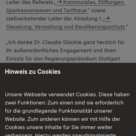
Leiter des Referats „
Kommunales, Stiftungen,
Sparkassenwesen und Tariftreue
“ sowie
stellvertretender Leiter der Abteilung 1 „
Steuerung, Verwaltung und Bevölkerungsschutz
“.
„Ich danke Dr. Claudia Stöckle ganz herzlich für
ihr außerordentliches Engagement und ihren
Einsatz für das Regierungspräsidium Stuttgart
und somit für die Menschen im Regierungsbezirk
Hinweis zu Cookies
und im ganzen Land. Gerade die Dynamik, mit der
Claudia Stöckle Themen vorangetrieben hat,
zeichnet sie aus – sei es während der Corona-
Unsere Webseite verwendet Cookies. Diese haben
Pandemie mit der Task Force Infektionsschutz
zwei Funktionen: Zum einen sind sie erforderlich
oder bei der Anerkennung von ausländischen
für die grundlegende Funktionalität unserer
Fachkräften in Gesundheitsberufen. Für ihren
Website. Zum anderen können wir mit Hilfe der
neuen Lebensabschnitt wünsche ich ihr alles
Cookies unsere Inhalte für Sie immer weiter
Gute und bedanke mich herzlich für unsere
verbessern. Hierzu werden pseudonymisierte