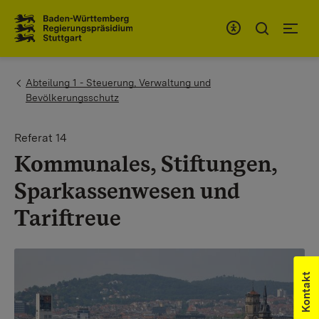
Zum Inhaltsbereich
Zur Hauptnavigation
You are here:
Abteilung 1 - Steuerung, Verwaltung und
Bevölkerungsschutz
Referat 14
Kommunales, Stiftungen,
Sparkassenwesen und
Tariftreue
Kontakt