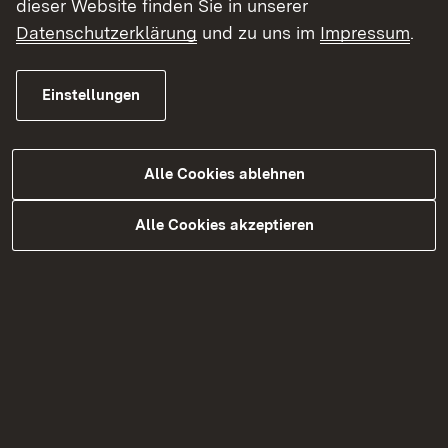
dieser Website finden Sie in unserer
Schornsteinfegerwesen
Datenschutzerklärung
und zu uns im
Impressum
.
Servicestelle Landestariftreue- und
Mindestlohngesetz
Einstellungen
Alle Cookies ablehnen
Alle Cookies akzeptieren
Unsere Top-Themen
Schornsteinfeger
Stiftungen