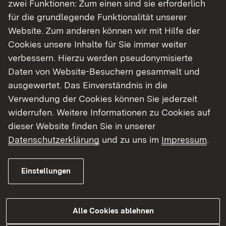
zwei Funktionen: Zum einen sind sie erforderlich
für die grundlegende Funktionalität unserer
Website. Zum anderen können wir mit Hilfe der
Cookies unsere Inhalte für Sie immer weiter
05.08.2026
|
Straßenbau
verbessern. Hierzu werden pseudonymisierte
B 328 Vollsperrungen zwischen
Daten von Website-Besuchern gesammelt und
dem 31. August und dem 18.
ausgewertet. Das Einverständnis in die
September 2026
Verwendung der Cookies können Sie jederzeit
widerrufen. Weitere Informationen zu Cookies auf
Bauarbeiten auf der B 328 mit Vollsperrungen
dieser Website finden Sie in unserer
zwischen dem 31. August und dem 18.
Datenschutzerklärung
und zu uns im
Impressum
.
September 2026
Einstellungen
Zur Medienmitteilung
Alle Cookies ablehnen