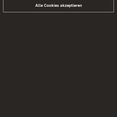
Alle Cookies akzeptieren
05.08.2026
|
Brücken
B 297 Schadstoffuntersuchungen
Tannenbergstraße Überführung in
Kirchheim Teck
Verkehrseinschränkungen aufgrund von
Schadstoffuntersuchungen am 12. August
2026