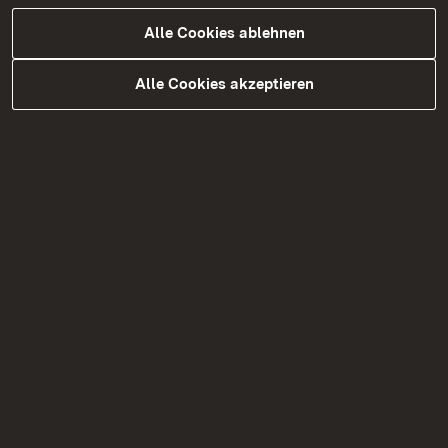
Alle Cookies ablehnen
Alle Cookies akzeptieren
05.08.2026
|
Straßenbau
B 328 Vollsperrungen zwischen
dem 31. August und dem 18.
September 2026
Bauarbeiten auf der B 328 mit Vollsperrungen
zwischen dem 31. August und dem 18.
September 2026