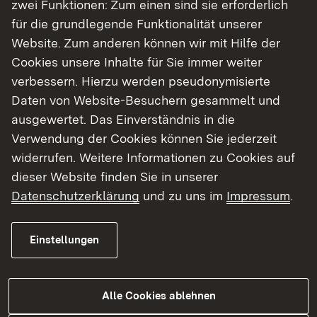
zwei Funktionen: Zum einen sind sie erforderlich
für die grundlegende Funktionalität unserer
Website. Zum anderen können wir mit Hilfe der
Cookies unsere Inhalte für Sie immer weiter
05.08.2026
|
Straßenbau
verbessern. Hierzu werden pseudonymisierte
B 328 Vollsperrungen zwischen
Daten von Website-Besuchern gesammelt und
dem 31. August und dem 18.
ausgewertet. Das Einverständnis in die
September 2026
Verwendung der Cookies können Sie jederzeit
widerrufen. Weitere Informationen zu Cookies auf
Bauarbeiten auf der B 328 mit Vollsperrungen
dieser Website finden Sie in unserer
zwischen dem 31. August und dem 18.
Datenschutzerklärung
und zu uns im
Impressum
.
September 2026
Einstellungen
Zur Medienmitteilung
Alle Cookies ablehnen