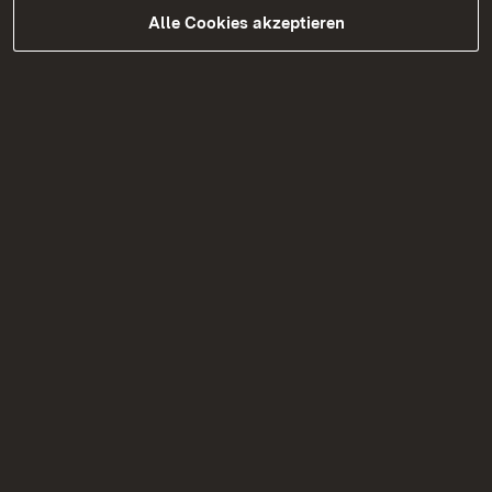
Alle Cookies akzeptieren
05.08.2026
|
Brücken
B 297 Schadstoffuntersuchungen
Tannenbergstraße Überführung in
Kirchheim Teck
Verkehrseinschränkungen aufgrund von
Schadstoffuntersuchungen am 12. August
2026