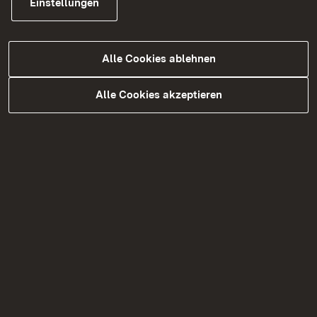
Einstellungen
Zur Medienmitteilung
Alle Cookies ablehnen
Alle Cookies akzeptieren
07.08.2026
|
Straßenbau
B 39: Restarbeiten Ortsdurchfahrt
Löwenstein
Ortsdurchfahrt Löwenstein ab dem 8. August
wieder frei / Restarbeiten folgen zum späteren